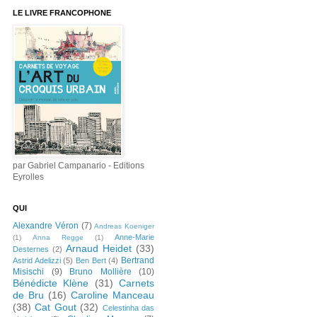
LE LIVRE FRANCOPHONE
par Gabriel Campanario - Editions
Eyrolles
QUI
Alexandre Véron
(7)
Andreas Koeniger
Anne-Marie
(1)
Anna Regge
(1)
Arnaud Heidet
(33)
Desternes
(2)
Bertrand
Astrid Adelizzi
(5)
Ben Bert
(4)
Misischi
(9)
Bruno Mollière
(10)
Bénédicte Klène
(31)
Carnets
de Bru
(16)
Caroline Manceau
(38)
Cat Gout
(32)
Celestinha das