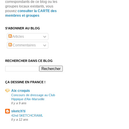
correspondants de ce blog ou les
groupes locaux existants, vous
pouvez
consulter la CARTE des
membres et groupes
S’ABONNER AU BLOG
Articles
Commentaires
RECHERCHER DANS CE BLOG
ÇA DESSINE EN FRANCE !
Aix croquis
Concours de dressage au Club
Hippique d'Aix-Marseille
Il y a 9 ans
sketch'ti
42nd SKETCHCRAWL
Il y a 12 ans