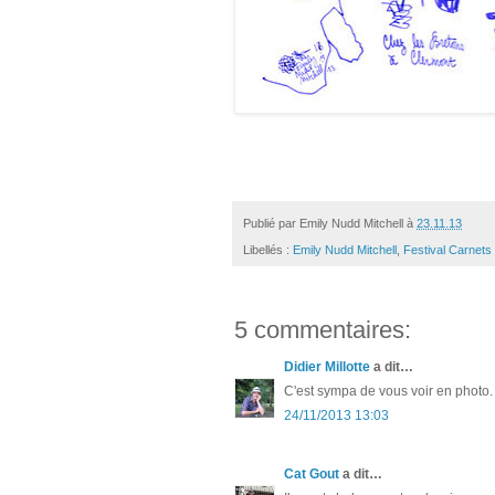
Publié par
Emily Nudd Mitchell
à
23.11.13
Libellés :
Emily Nudd Mitchell
,
Festival Carnets
5 commentaires:
Didier Millotte
a dit…
C'est sympa de vous voir en photo. 
24/11/2013 13:03
Cat Gout
a dit…