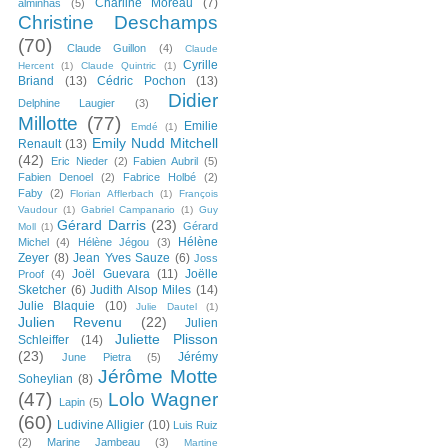
Charline Moreau
(7)
alminhas
(5)
Christine Deschamps
(70)
Claude Guillon
(4)
Claude
Cyrille
Hercent
(1)
Claude Quintric
(1)
Briand
(13)
Cédric Pochon
(13)
Didier
Delphine Laugier
(3)
Millotte
(77)
Emilie
Emdé
(1)
Emily Nudd Mitchell
Renault
(13)
(42)
Eric Nieder
(2)
Fabien Aubril
(5)
Fabien Denoel
(2)
Fabrice Holbé
(2)
Faby
(2)
Florian Afflerbach
(1)
François
Vaudour
(1)
Gabriel Campanario
(1)
Guy
Gérard Darris
(23)
Gérard
Moll
(1)
Hélène
Michel
(4)
Hélène Jégou
(3)
Zeyer
(8)
Jean Yves Sauze
(6)
Joss
Joël Guevara
(11)
Joëlle
Proof
(4)
Sketcher
(6)
Judith Alsop Miles
(14)
Julie Blaquie
(10)
Julie Dautel
(1)
Julien Revenu
(22)
Julien
Juliette Plisson
Schleiffer
(14)
(23)
Jérémy
June Pietra
(5)
Jérôme Motte
Soheylian
(8)
(47)
Lolo Wagner
Lapin
(5)
(60)
Ludivine Alligier
(10)
Luis Ruiz
(2)
Marine Jambeau
(3)
Martine