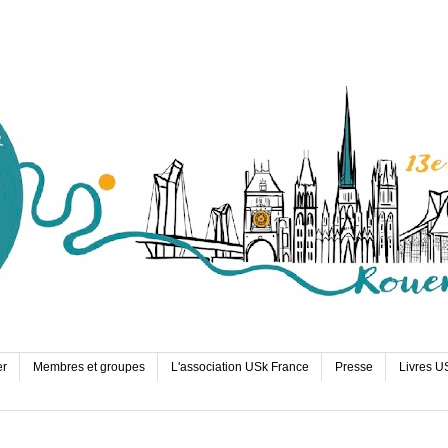
er
Membres et groupes
L'association USk France
Presse
Livres U