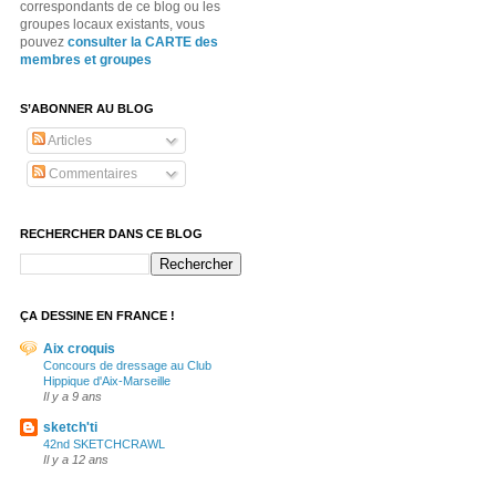
correspondants de ce blog ou les
groupes locaux existants, vous
pouvez
consulter la CARTE des
membres et groupes
S’ABONNER AU BLOG
Articles
Commentaires
RECHERCHER DANS CE BLOG
ÇA DESSINE EN FRANCE !
Aix croquis
Concours de dressage au Club
Hippique d'Aix-Marseille
Il y a 9 ans
sketch'ti
42nd SKETCHCRAWL
Il y a 12 ans