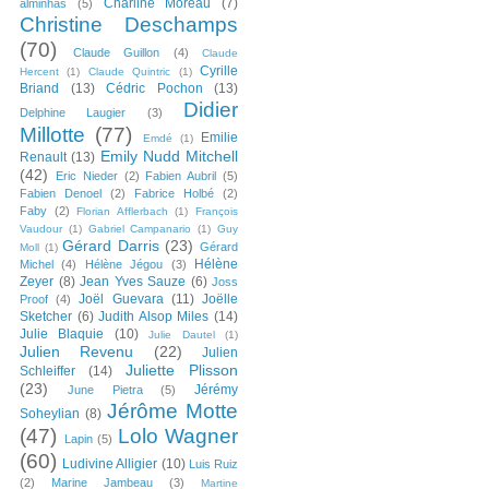
Charline Moreau
(7)
alminhas
(5)
Christine Deschamps
(70)
Claude Guillon
(4)
Claude
Cyrille
Hercent
(1)
Claude Quintric
(1)
Briand
(13)
Cédric Pochon
(13)
Didier
Delphine Laugier
(3)
Millotte
(77)
Emilie
Emdé
(1)
Emily Nudd Mitchell
Renault
(13)
(42)
Eric Nieder
(2)
Fabien Aubril
(5)
Fabien Denoel
(2)
Fabrice Holbé
(2)
Faby
(2)
Florian Afflerbach
(1)
François
Vaudour
(1)
Gabriel Campanario
(1)
Guy
Gérard Darris
(23)
Gérard
Moll
(1)
Hélène
Michel
(4)
Hélène Jégou
(3)
Zeyer
(8)
Jean Yves Sauze
(6)
Joss
Joël Guevara
(11)
Joëlle
Proof
(4)
Sketcher
(6)
Judith Alsop Miles
(14)
Julie Blaquie
(10)
Julie Dautel
(1)
Julien Revenu
(22)
Julien
Juliette Plisson
Schleiffer
(14)
(23)
Jérémy
June Pietra
(5)
Jérôme Motte
Soheylian
(8)
(47)
Lolo Wagner
Lapin
(5)
(60)
Ludivine Alligier
(10)
Luis Ruiz
(2)
Marine Jambeau
(3)
Martine