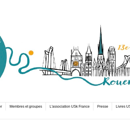
er
Membres et groupes
L'association USk France
Presse
Livres U