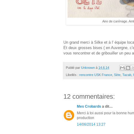
Aire de carénage. Amb
Un grand merci à Silke et à l' équipe loca
Et deux grosses bises ( en Auvergne, c'es
vous rencontrer et de gribouiller un peu 
Publié par
Unknown
à
14.6.14
Libellés :
rencontre USK France
,
Sète
,
Tazab
,
12 commentaires:
Mes Crobards
a dit…
Merci à toi aussi pour la bonne hum
production
14/06/2014 13:27