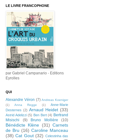
LE LIVRE FRANCOPHONE
par Gabriel Campanario - Editions
Eyrolles
QUI
Alexandre Véron
(7)
Andreas Koeniger
Anne-Marie
(1)
Anna Regge
(1)
Arnaud Heidet
(33)
Desternes
(2)
Bertrand
Astrid Adelizzi
(5)
Ben Bert
(4)
Misischi
(9)
Bruno Mollière
(10)
Bénédicte Klène
(31)
Carnets
de Bru
(16)
Caroline Manceau
(38)
Cat Gout
(32)
Celestinha das