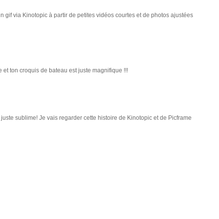
n gif via Kinotopic à partir de petites vidéos courtes et de photos ajustées
e et ton croquis de bateau est juste magnifique !!!
t juste sublime! Je vais regarder cette histoire de Kinotopic et de Picframe