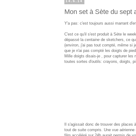
14.6.14
Mon set à Sète du sept 
Y'a pas: c'est toujours aussi marrant d'en
C'est ce qu'il s'est produit à Sète le we
dépassé la
centaine
de sketchers, ce qui
(environ, j'ai pas tout compté, même si je 
que je n'ai pas compté les doigts de pied
Mille doigts disais-je , pour capturer le
toutes sortes d'outils: crayons, doigts, pi
Il s'agissait donc de trouver des places à 
tout de suite compris. Une vue aérienne d
film accéléré sur 24h aurait permis de v