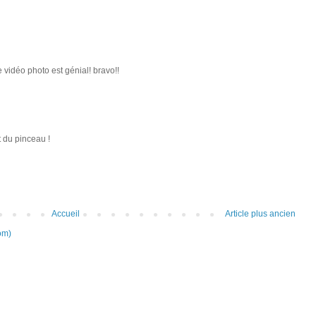
 vidéo photo est génial! bravo!!
t du pinceau !
Accueil
Article plus ancien
om)