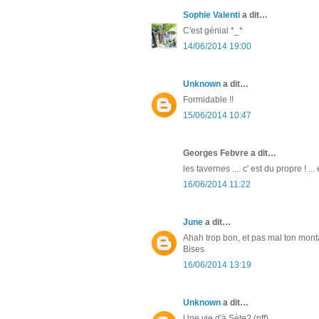
Sophie Valenti
a dit…
C'est génial *_*
14/06/2014 19:00
Unknown
a dit…
Formidable !!
15/06/2014 10:47
Georges Febvre a dit…
les tavernes .... c' est du propre ! .
16/06/2014 11:22
June
a dit…
Ahah trop bon, et pas mal ton monta
Bises
16/06/2014 13:19
Unknown
a dit…
Une vie d'à Sète? (pff)