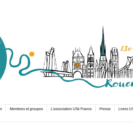
er
Membres et groupes
L'association USk France
Presse
Livres U