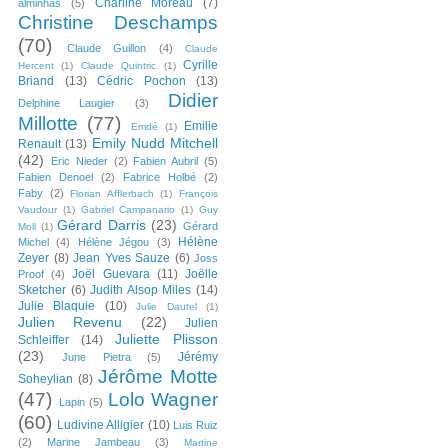
Charline Moreau
(7)
alminhas
(5)
Christine Deschamps
(70)
Claude Guillon
(4)
Claude
Cyrille
Hercent
(1)
Claude Quintric
(1)
Briand
(13)
Cédric Pochon
(13)
Didier
Delphine Laugier
(3)
Millotte
(77)
Emilie
Emdé
(1)
Emily Nudd Mitchell
Renault
(13)
(42)
Eric Nieder
(2)
Fabien Aubril
(5)
Fabien Denoel
(2)
Fabrice Holbé
(2)
Faby
(2)
Florian Afflerbach
(1)
François
Vaudour
(1)
Gabriel Campanario
(1)
Guy
Gérard Darris
(23)
Gérard
Moll
(1)
Hélène
Michel
(4)
Hélène Jégou
(3)
Zeyer
(8)
Jean Yves Sauze
(6)
Joss
Joël Guevara
(11)
Joëlle
Proof
(4)
Sketcher
(6)
Judith Alsop Miles
(14)
Julie Blaquie
(10)
Julie Dautel
(1)
Julien Revenu
(22)
Julien
Juliette Plisson
Schleiffer
(14)
(23)
Jérémy
June Pietra
(5)
Jérôme Motte
Soheylian
(8)
(47)
Lolo Wagner
Lapin
(5)
(60)
Ludivine Alligier
(10)
Luis Ruiz
(2)
Marine Jambeau
(3)
Martine