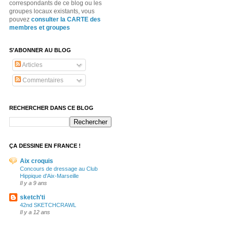
correspondants de ce blog ou les
groupes locaux existants, vous
pouvez
consulter la CARTE des
membres et groupes
S’ABONNER AU BLOG
Articles
Commentaires
RECHERCHER DANS CE BLOG
ÇA DESSINE EN FRANCE !
Aix croquis
Concours de dressage au Club
Hippique d'Aix-Marseille
Il y a 9 ans
sketch'ti
42nd SKETCHCRAWL
Il y a 12 ans