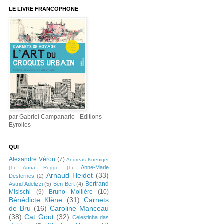
LE LIVRE FRANCOPHONE
par Gabriel Campanario - Editions
Eyrolles
QUI
Alexandre Véron
(7)
Andreas Koeniger
Anne-Marie
(1)
Anna Regge
(1)
Arnaud Heidet
(33)
Desternes
(2)
Bertrand
Astrid Adelizzi
(5)
Ben Bert
(4)
Misischi
(9)
Bruno Mollière
(10)
Bénédicte Klène
(31)
Carnets
de Bru
(16)
Caroline Manceau
(38)
Cat Gout
(32)
Celestinha das