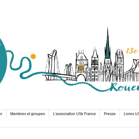
er
Membres et groupes
L'association USk France
Presse
Livres U