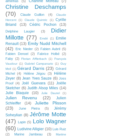
Charline Moreau
(7)
alminhas
(5)
Christine Deschamps
(70)
Claude Guillon
(4)
Claude
Cyrille
Hercent
(1)
Claude Quintric
(1)
Briand
(13)
Cédric Pochon
(13)
Didier
Delphine Laugier
(3)
Millotte
(77)
Emilie
Emdé
(1)
Emily Nudd Mitchell
Renault
(13)
(42)
Eric Nieder
(2)
Fabien Aubril
(5)
Fabien Denoel
(2)
Fabrice Holbé
(2)
Faby
(2)
Florian Afflerbach
(1)
François
Vaudour
(1)
Gabriel Campanario
(1)
Guy
Gérard Darris
(23)
Gérard
Moll
(1)
Hélène
Michel
(4)
Hélène Jégou
(3)
Zeyer
(8)
Jean Yves Sauze
(6)
Joss
Joël Guevara
(11)
Joëlle
Proof
(4)
Sketcher
(6)
Judith Alsop Miles
(14)
Julie Blaquie
(10)
Julie Dautel
(1)
Julien Revenu
(22)
Julien
Juliette Plisson
Schleiffer
(14)
(23)
Jérémy
June Pietra
(5)
Jérôme Motte
Soheylian
(8)
(47)
Lolo Wagner
Lapin
(5)
(60)
Ludivine Alligier
(10)
Luis Ruiz
(2)
Marine Jambeau
(3)
Martine