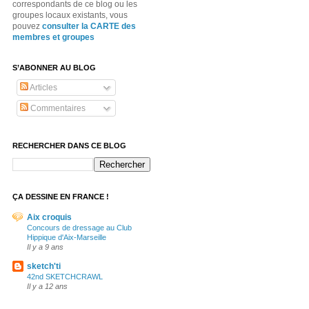
correspondants de ce blog ou les
groupes locaux existants, vous
pouvez
consulter la CARTE des
membres et groupes
S’ABONNER AU BLOG
Articles
Commentaires
RECHERCHER DANS CE BLOG
ÇA DESSINE EN FRANCE !
Aix croquis
Concours de dressage au Club
Hippique d'Aix-Marseille
Il y a 9 ans
sketch'ti
42nd SKETCHCRAWL
Il y a 12 ans