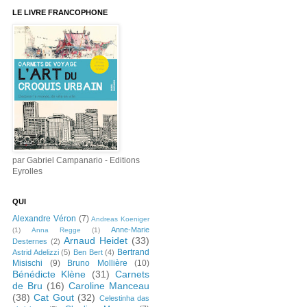
LE LIVRE FRANCOPHONE
par Gabriel Campanario - Editions
Eyrolles
QUI
Alexandre Véron
(7)
Andreas Koeniger
Anne-Marie
(1)
Anna Regge
(1)
Arnaud Heidet
(33)
Desternes
(2)
Bertrand
Astrid Adelizzi
(5)
Ben Bert
(4)
Misischi
(9)
Bruno Mollière
(10)
Bénédicte Klène
(31)
Carnets
de Bru
(16)
Caroline Manceau
(38)
Cat Gout
(32)
Celestinha das