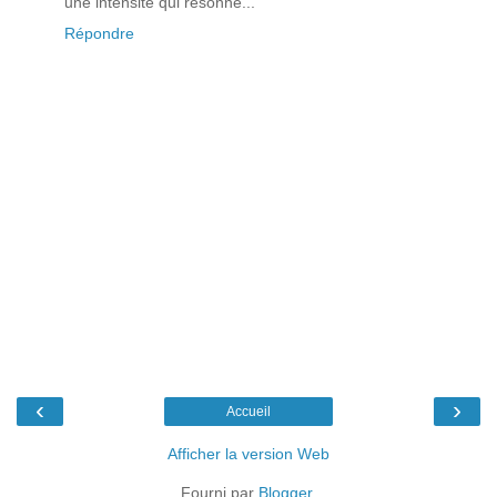
une intensité qui résonne...
Répondre
‹
›
Accueil
Afficher la version Web
Fourni par
Blogger
.