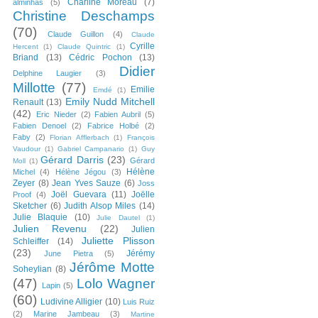
Charline Moreau
(7)
alminhas
(5)
Christine Deschamps
(70)
Claude Guillon
(4)
Claude
Cyrille
Hercent
(1)
Claude Quintric
(1)
Briand
(13)
Cédric Pochon
(13)
Didier
Delphine Laugier
(3)
Millotte
(77)
Emilie
Emdé
(1)
Emily Nudd Mitchell
Renault
(13)
(42)
Eric Nieder
(2)
Fabien Aubril
(5)
Fabien Denoel
(2)
Fabrice Holbé
(2)
Faby
(2)
Florian Afflerbach
(1)
François
Vaudour
(1)
Gabriel Campanario
(1)
Guy
Gérard Darris
(23)
Gérard
Moll
(1)
Hélène
Michel
(4)
Hélène Jégou
(3)
Zeyer
(8)
Jean Yves Sauze
(6)
Joss
Joël Guevara
(11)
Joëlle
Proof
(4)
Sketcher
(6)
Judith Alsop Miles
(14)
Julie Blaquie
(10)
Julie Dautel
(1)
Julien Revenu
(22)
Julien
Juliette Plisson
Schleiffer
(14)
(23)
Jérémy
June Pietra
(5)
Jérôme Motte
Soheylian
(8)
(47)
Lolo Wagner
Lapin
(5)
(60)
Ludivine Alligier
(10)
Luis Ruiz
(2)
Marine Jambeau
(3)
Martine