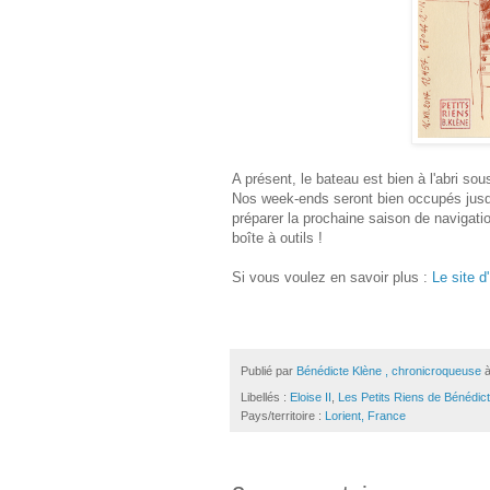
A présent, le bateau est bien à l'abri so
Nos week-ends seront bien occupés jusqu'
préparer la prochaine saison de navigati
boîte à outils !
Si vous voulez en savoir plus :
Le site d'
Publié par
Bénédicte Klène , chronicroqueuse
Libellés :
Eloise II
,
Les Petits Riens de Bénédic
Pays/territoire :
Lorient, France