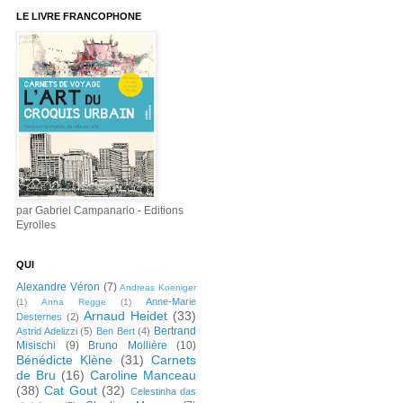
LE LIVRE FRANCOPHONE
par Gabriel Campanario - Editions
Eyrolles
QUI
Alexandre Véron
(7)
Andreas Koeniger
Anne-Marie
(1)
Anna Regge
(1)
Arnaud Heidet
(33)
Desternes
(2)
Bertrand
Astrid Adelizzi
(5)
Ben Bert
(4)
Misischi
(9)
Bruno Mollière
(10)
Bénédicte Klène
(31)
Carnets
de Bru
(16)
Caroline Manceau
(38)
Cat Gout
(32)
Celestinha das