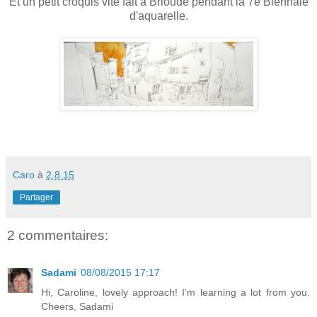
Et un petit croquis vite fait à Brioude pendant la 7e Biennale
d'aquarelle.
Caro
à
2.8.15
Partager
2 commentaires:
Sadami
08/08/2015 17:17
Hi, Caroline, lovely approach! I'm learning a lot from you.
Cheers, Sadami