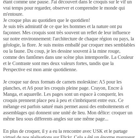
étant comme une pause. J'ai découvert dans le croquis sur le vif un
vrai temps pour regarder, observer et comprendre le monde qui
m'entoure.
Je croque plus au quotidien que le quotidien!
Je suis très admiratif de ce que les hommes et la nature ont pu
façonner. Mes croquis sont très souvent un reflet de leur influence
sur notre environnement: l'architecture de chaque région ou pays, la
géologie, la flore. Je suis moins emballé par croquer mes semblables
ou la faune. Du coup, je les dessine souvent à la mine rouge,
comme des fantômes dans une scène plus intemporelle. La Couleur
et le Contraste sont mes deux valeurs fortes, tandis que la
Perspective est mon amie quotidienne.
Je croque sur deux formats de carnets moleskine: A5 pour les
planches, et A6 pour les croquis pleine page. Crayon, Encre à
Manga, et aquarelle. Les pages sont un espace à conquerir, les
croquis prennent place peu à peu et s'imbriquent entre eux. Ce
mélange est parfois saturé mais permet aussi des emboitements et
assemblages qui donnent une unité de lieu. Mon délice: croquer un
même lieu sous differents angles sur une même page...
En plus de croquer, il y a eu la rencontre avec USK et le partage
virtuel de nos réalisations sur Flickr. Cela a été un énorme marqueur