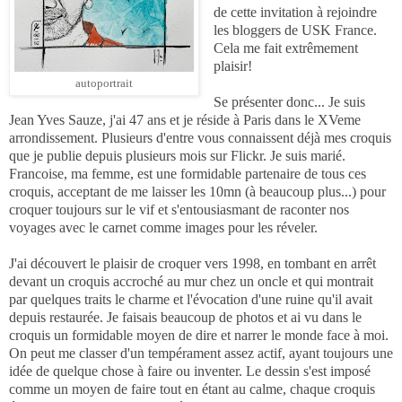
de cette invitation à rejoindre
les bloggers de USK France.
Cela me fait extrêmement
plaisir!
autoportrait
Se présenter donc... Je suis
Jean Yves Sauze, j'ai 47 ans et je réside à Paris dans le XVeme
arrondissement. Plusieurs d'entre vous connaissent déjà mes croquis
que je publie depuis plusieurs mois sur Flickr. Je suis marié.
Francoise, ma femme, est une formidable partenaire de tous ces
croquis, acceptant de me laisser les 10mn (à beaucoup plus...) pour
croquer toujours sur le vif et s'entousiasmant de raconter nos
voyages avec le carnet comme images pour les réveler.
J'ai découvert le plaisir de croquer vers 1998, en tombant en arrêt
devant un croquis accroché au mur chez un oncle et qui montrait
par quelques traits le charme et l'évocation d'une ruine qu'il avait
depuis restaurée. Je faisais beaucoup de photos et ai vu dans le
croquis un formidable moyen de dire et narrer le monde face à moi.
On peut me classer d'un tempérament assez actif, ayant toujours une
idée de quelque chose à faire ou inventer. Le dessin s'est imposé
comme un moyen de faire tout en étant au calme, chaque croquis