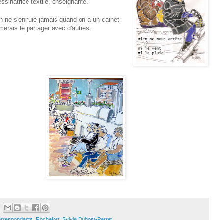
essinatrice textile, enseignante.
n ne s'ennuie jamais quand on a un carnet
imerais le partager avec d'autres.
orrespondants
,
Rochefort
,
Sylvie Dubost-Perret