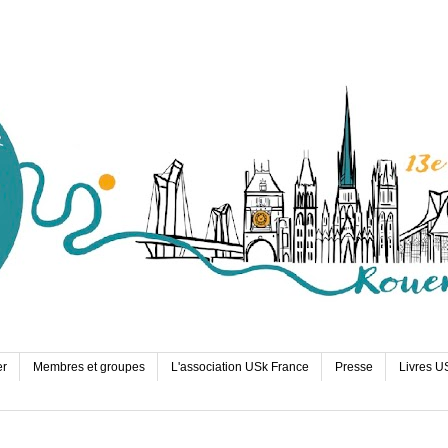
er
Membres et groupes
L'association USk France
Presse
Livres U