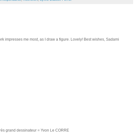
 work impresses me most, as I draw a figure. Lovely! Best wishes, Sadami
un très grand dessinateur = Yvon Le CORRE