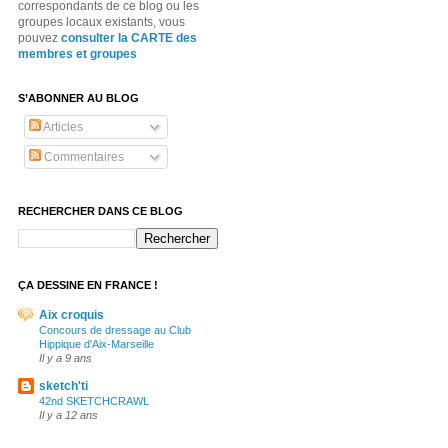
correspondants de ce blog ou les
groupes locaux existants, vous
pouvez
consulter la CARTE des
membres et groupes
S’ABONNER AU BLOG
Articles
Commentaires
RECHERCHER DANS CE BLOG
ÇA DESSINE EN FRANCE !
Aix croquis
Concours de dressage au Club
Hippique d'Aix-Marseille
Il y a 9 ans
sketch'ti
42nd SKETCHCRAWL
Il y a 12 ans