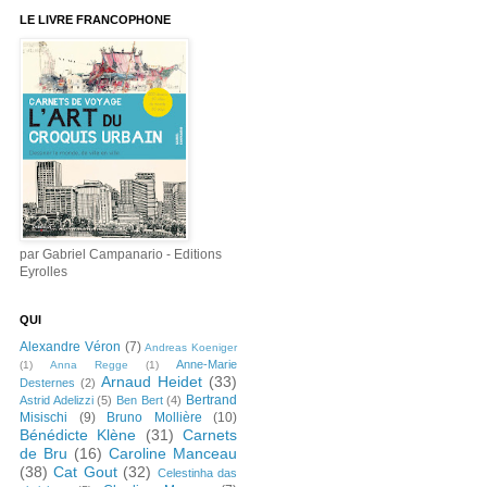
LE LIVRE FRANCOPHONE
par Gabriel Campanario - Editions
Eyrolles
QUI
Alexandre Véron
(7)
Andreas Koeniger
Anne-Marie
(1)
Anna Regge
(1)
Arnaud Heidet
(33)
Desternes
(2)
Bertrand
Astrid Adelizzi
(5)
Ben Bert
(4)
Misischi
(9)
Bruno Mollière
(10)
Bénédicte Klène
(31)
Carnets
de Bru
(16)
Caroline Manceau
(38)
Cat Gout
(32)
Celestinha das