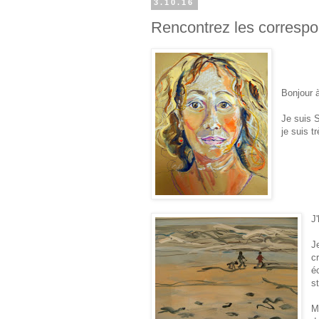
3.10.16
Rencontrez les correspo
Bonjour à
Je suis
je suis t
J
J
c
é
s
M