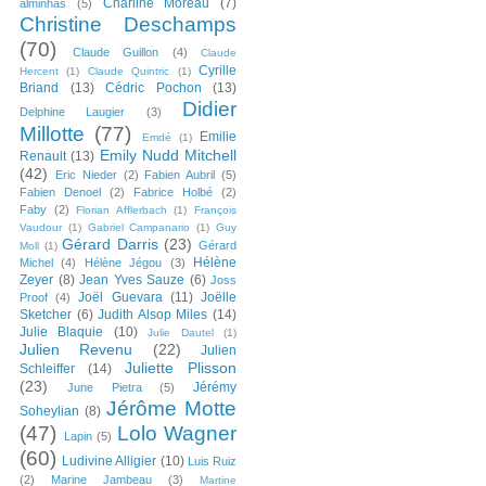
Charline Moreau
(7)
alminhas
(5)
Christine Deschamps
(70)
Claude Guillon
(4)
Claude
Cyrille
Hercent
(1)
Claude Quintric
(1)
Briand
(13)
Cédric Pochon
(13)
Didier
Delphine Laugier
(3)
Millotte
(77)
Emilie
Emdé
(1)
Emily Nudd Mitchell
Renault
(13)
(42)
Eric Nieder
(2)
Fabien Aubril
(5)
Fabien Denoel
(2)
Fabrice Holbé
(2)
Faby
(2)
Florian Afflerbach
(1)
François
Vaudour
(1)
Gabriel Campanario
(1)
Guy
Gérard Darris
(23)
Gérard
Moll
(1)
Hélène
Michel
(4)
Hélène Jégou
(3)
Zeyer
(8)
Jean Yves Sauze
(6)
Joss
Joël Guevara
(11)
Joëlle
Proof
(4)
Sketcher
(6)
Judith Alsop Miles
(14)
Julie Blaquie
(10)
Julie Dautel
(1)
Julien Revenu
(22)
Julien
Juliette Plisson
Schleiffer
(14)
(23)
Jérémy
June Pietra
(5)
Jérôme Motte
Soheylian
(8)
(47)
Lolo Wagner
Lapin
(5)
(60)
Ludivine Alligier
(10)
Luis Ruiz
(2)
Marine Jambeau
(3)
Martine