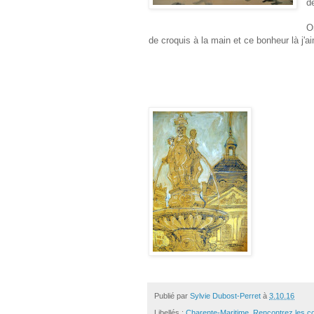
d
O
de croquis à la main et ce bonheur là j'a
Publié par
Sylvie Dubost-Perret
à
3.10.16
Libellés :
Charente-Maritime
,
Rencontrez les c