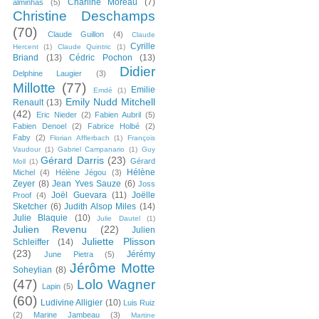
Charline Moreau
(7)
alminhas
(5)
Christine Deschamps
(70)
Claude Guillon
(4)
Claude
Cyrille
Hercent
(1)
Claude Quintric
(1)
Briand
(13)
Cédric Pochon
(13)
Didier
Delphine Laugier
(3)
Millotte
(77)
Emilie
Emdé
(1)
Emily Nudd Mitchell
Renault
(13)
(42)
Eric Nieder
(2)
Fabien Aubril
(5)
Fabien Denoel
(2)
Fabrice Holbé
(2)
Faby
(2)
Florian Afflerbach
(1)
François
Vaudour
(1)
Gabriel Campanario
(1)
Guy
Gérard Darris
(23)
Gérard
Moll
(1)
Hélène
Michel
(4)
Hélène Jégou
(3)
Zeyer
(8)
Jean Yves Sauze
(6)
Joss
Joël Guevara
(11)
Joëlle
Proof
(4)
Sketcher
(6)
Judith Alsop Miles
(14)
Julie Blaquie
(10)
Julie Dautel
(1)
Julien Revenu
(22)
Julien
Juliette Plisson
Schleiffer
(14)
(23)
Jérémy
June Pietra
(5)
Jérôme Motte
Soheylian
(8)
(47)
Lolo Wagner
Lapin
(5)
(60)
Ludivine Alligier
(10)
Luis Ruiz
(2)
Marine Jambeau
(3)
Martine