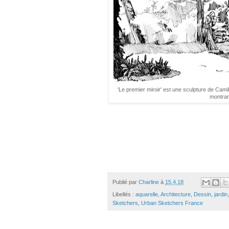
'Le premier miroir' est une sculpture de Camil
montrant
Publié par
Charline
à
15.4.18
Libellés :
aquarelle
,
Architecture
,
Dessin
,
jardin
Sketchers
,
Urban Sketchers France