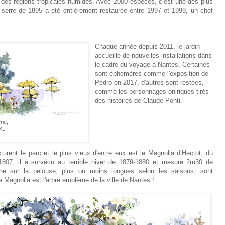
des régions tropicales humides. Avec 2000 espèces, c’est une des plus
 serre de 1895 a été entièrement restaurée entre 1997 et 1999, un chef
Chaque année depuis 2011, le jardin
accueille de nouvelles installations dans
le cadre du voyage à Nantes. Certaines
sont éphémères comme l'exposition de
Pedro en 2017, d'autres sont restées,
comme les
personnages oniriques tirés
des histoires de Claude Ponti.
rie,
XXL
urent le parc et le plus vieux d'entre eux est le Magnolia d’Hectot, du
1807, il a survécu au terrible hiver de 1879-1880 et mesure 2m30 de
ine sur la pelouse, plus ou moins longues selon les saisons, sont
le Magnolia est l'arbre emblème de la ville de Nantes !