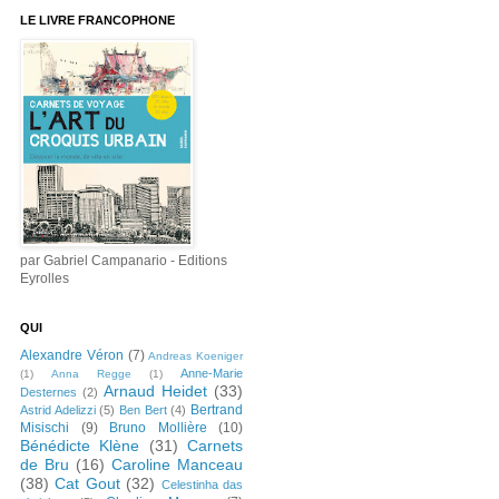
LE LIVRE FRANCOPHONE
par Gabriel Campanario - Editions
Eyrolles
QUI
Alexandre Véron
(7)
Andreas Koeniger
Anne-Marie
(1)
Anna Regge
(1)
Arnaud Heidet
(33)
Desternes
(2)
Bertrand
Astrid Adelizzi
(5)
Ben Bert
(4)
Misischi
(9)
Bruno Mollière
(10)
Bénédicte Klène
(31)
Carnets
de Bru
(16)
Caroline Manceau
(38)
Cat Gout
(32)
Celestinha das