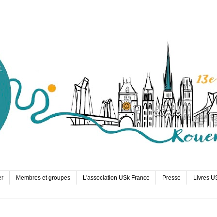
er
Membres et groupes
L'association USk France
Presse
Livres U