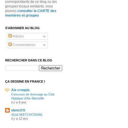
correspondants de ce blog ou les
groupes locaux existants, vous
pouvez
consulter la CARTE des
membres et groupes
S’ABONNER AU BLOG
Articles
Commentaires
RECHERCHER DANS CE BLOG
ÇA DESSINE EN FRANCE !
Aix croquis
Concours de dressage au Club
Hippique d'Aix-Marseille
Il y a 9 ans
sketch'ti
42nd SKETCHCRAWL
Il y a 12 ans