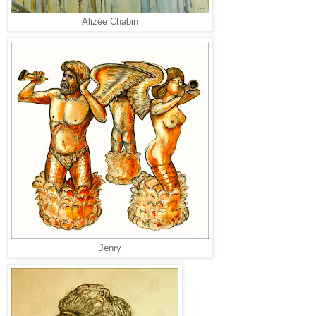
Alizée Chabin
Jenry