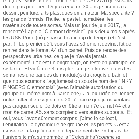
BD (Les "Moustache et Trottinette" de CALVO) n'y est sans
doute pas pour rien. Depuis environ 30 ans je pratiquais
dessin, peinture, arts plastiques en amateur. Ma spécialité ?
les grands formats, l'huile, le pastel, la matière, les
matériaux de toutes sortes. Mais un jour de juin 2017, j'ai
rencontré Lapin à "Clermont dessine", puis deux mois après
les USK Porto (où je passe beaucoup de temps) et c'est
parti !!! Le premier défi, vous l'avez sûrement deviné, fut de
rentrer dans le format A4 d'un carnet. Puis de rendre des
perspectives urbaines, ce que je n'avais jamais
expérimenté. Et c'est un engrenage, on teste on participe, on
se lance. Et voilà que 3 ans plus tard je retrouve toutes les
semaines une bandes de mordu(e)s du croquis urbain et
que nous écumons l'agglomération sous le nom des "INKY
FINGERS Clermontois" (avec l'aimable autorisation du
groupe du même nom à Barcelone). J'ai eu l'idée de fonder
notre collectif en septembre 2017, parce que je ne voulais
pas croquer seule. Je dois en être à mon 7e carnet A4 et à
mon 6e carnet A5, sans compter divers autres supports. Et
oui, vous l'avez sûrement compris, j'aime le collectif,
l'émulation, la dynamique de groupe et les projets. C'est à
cause de cela qu'un ami du département de Portugais de
l'université m'a surnommée la "Celestinha"(
comme la