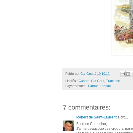
Publié par
Cat Gout
à
10.10.12
Libellés :
Cahors
,
Cat Gout
,
Transport
Pays/territoire :
Parnac, France
7 commentaires:
Robert de Saint-Laurent
a dit…
Bonjour Catherine,
J'aime beaucoup ces croquis, parti