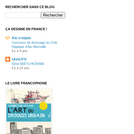
RECHERCHER DANS CE BLOG
ÇA DESSINE EN FRANCE !
Aix croquis
Concours de dressage au Club
Hippique d'Aix-Marseille
Il y a 9 ans
sketch'ti
42nd SKETCHCRAWL
Il y a 12 ans
LE LIVRE FRANCOPHONE