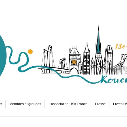
er
Membres et groupes
L'association USk France
Presse
Livres U