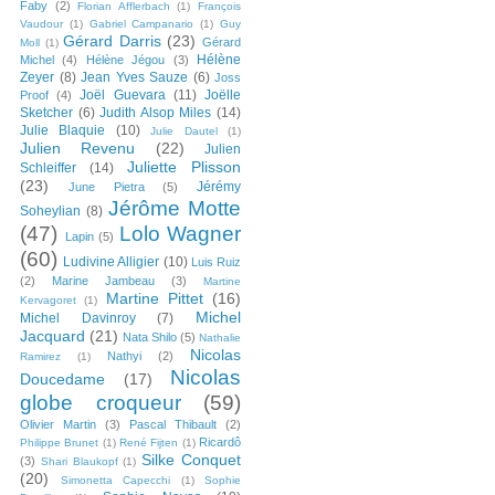
Faby
(2)
Florian Afflerbach
(1)
François
Vaudour
(1)
Gabriel Campanario
(1)
Guy
Gérard Darris
(23)
Gérard
Moll
(1)
Hélène
Michel
(4)
Hélène Jégou
(3)
Zeyer
(8)
Jean Yves Sauze
(6)
Joss
Joël Guevara
(11)
Joëlle
Proof
(4)
Sketcher
(6)
Judith Alsop Miles
(14)
Julie Blaquie
(10)
Julie Dautel
(1)
Julien Revenu
(22)
Julien
Juliette Plisson
Schleiffer
(14)
(23)
Jérémy
June Pietra
(5)
Jérôme Motte
Soheylian
(8)
(47)
Lolo Wagner
Lapin
(5)
(60)
Ludivine Alligier
(10)
Luis Ruiz
(2)
Marine Jambeau
(3)
Martine
Martine Pittet
(16)
Kervagoret
(1)
Michel
Michel Davinroy
(7)
Jacquard
(21)
Nata Shilo
(5)
Nathalie
Nicolas
Nathyi
(2)
Ramirez
(1)
Nicolas
Doucedame
(17)
globe croqueur
(59)
Olivier Martin
(3)
Pascal Thibault
(2)
Ricardô
Philippe Brunet
(1)
René Fijten
(1)
Silke Conquet
(3)
Shari Blaukopf
(1)
(20)
Simonetta Capecchi
(1)
Sophie