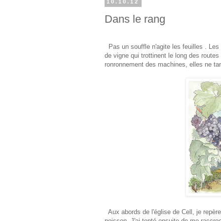
10.10.12
Dans le rang
Pas un souffle n'agite les feuilles . Le
de vigne qui trottinent le long des rout
ronronnement des machines, elles ne tard
Aux abords de l'église de Cell, je repè
poisson. J'ai tenté ensuite de me raccroc