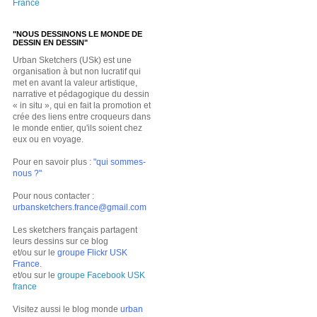
France
"NOUS DESSINONS LE MONDE DE
DESSIN EN DESSIN"
Urban Sketchers (USk) est une
organisation à but non lucratif qui
met en avant la valeur artistique,
narrative et pédagogique du dessin
« in situ », qui en fait la promotion et
crée des liens entre croqueurs dans
le monde entier, qu'ils soient chez
eux ou en voyage.
Pour en savoir plus :
"qui sommes-
nous ?"
Pour nous contacter :
urbansketchers.france@gmail.com
Les sketchers français partagent
leurs dessins sur ce blog
et/ou sur le
groupe Flickr USK
France
.
et/ou sur le
groupe Facebook USK
france
Visitez aussi le blog monde
urban