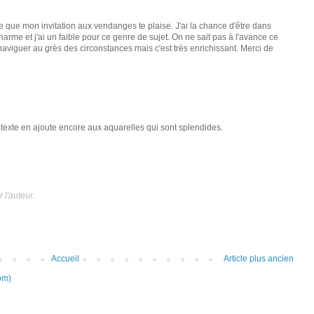
te que mon invitation aux vendanges te plaise. J'ai la chance d'être dans
rme et j'ai un faible pour ce genre de sujet. On ne sait pas à l'avance ce
ut naviguer au grès des circonstances mais c'est très enrichissant. Merci de
 texte en ajoute encore aux aquarelles qui sont splendides.
l'auteur.
Accueil
Article plus ancien
om)