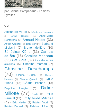
par Gabriel Campanario - Editions
Eyrolles
QUI
Alexandre Véron
(7)
Andreas Koeniger
Anne-Marie
(1)
Anna Regge
(1)
Arnaud Heidet
(33)
Desternes
(2)
Bertrand
Astrid Adelizzi
(5)
Ben Bert
(4)
Misischi
(9)
Bruno Mollière
(10)
Bénédicte Klène
(31)
Carnets
de Bru
(16)
Caroline Manceau
(38)
Cat Gout
(32)
Celestinha das
Charline Moreau
(7)
alminhas
(5)
Christine Deschamps
(70)
Claude Guillon
(4)
Claude
Cyrille
Hercent
(1)
Claude Quintric
(1)
Briand
(13)
Cédric Pochon
(13)
Didier
Delphine Laugier
(3)
Millotte
(77)
Emilie
Emdé
(1)
Emily Nudd Mitchell
Renault
(13)
(42)
Eric Nieder
(2)
Fabien Aubril
(5)
Fabien Denoel
(2)
Fabrice Holbé
(2)