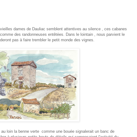
s vieilles dames de Dauliac semblent attentives au silence , ces cabanes
es comme des randonneuses entêtées. Dans le lointain , nous parvient le
eront pas à faire trembler le petit monde des vignes.
re au loin la benne verte comme une bouée signalerait un banc de
her à plusieurs petits bouts de détails qui composaient l'activité du