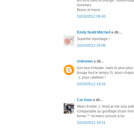
les tons bleu et orange, l'assembl
hommes.
Bravo et merci.
10/10/2012 08:40
Emily Nudd Mitchell
a dit…
Superbe reportage !
10/10/2012 19:06
Unknown
a dit…
bon tout m'épate, mais le plus pl
bouge tout le temps !!), alors chape
:-), pour célébrer !
10/10/2012 19:34
Cat Gout
a dit…
Merci Emilie :), Voilà je me suis 
comparable au gonflage d'une montgo
forme ^^ et merci encore à toi.
10/10/2012 19:41