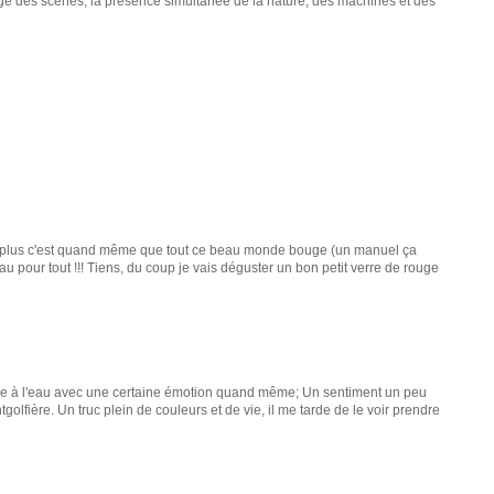
age des scènes, la présence simultanée de la nature, des machines et des
us plus c'est quand même que tout ce beau monde bouge (un manuel ça
au pour tout !!! Tiens, du coup je vais déguster un bon petit verre de rouge
jetée à l'eau avec une certaine émotion quand même; Un sentiment un peu
lfière. Un truc plein de couleurs et de vie, il me tarde de le voir prendre