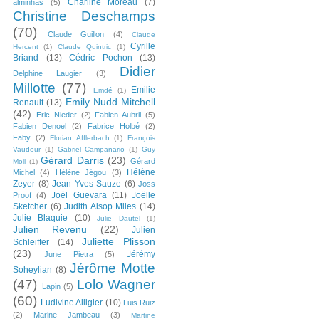
Charline Moreau
(7)
alminhas
(5)
Christine Deschamps
(70)
Claude Guillon
(4)
Claude
Cyrille
Hercent
(1)
Claude Quintric
(1)
Briand
(13)
Cédric Pochon
(13)
Didier
Delphine Laugier
(3)
Millotte
(77)
Emilie
Emdé
(1)
Emily Nudd Mitchell
Renault
(13)
(42)
Eric Nieder
(2)
Fabien Aubril
(5)
Fabien Denoel
(2)
Fabrice Holbé
(2)
Faby
(2)
Florian Afflerbach
(1)
François
Vaudour
(1)
Gabriel Campanario
(1)
Guy
Gérard Darris
(23)
Gérard
Moll
(1)
Hélène
Michel
(4)
Hélène Jégou
(3)
Zeyer
(8)
Jean Yves Sauze
(6)
Joss
Joël Guevara
(11)
Joëlle
Proof
(4)
Sketcher
(6)
Judith Alsop Miles
(14)
Julie Blaquie
(10)
Julie Dautel
(1)
Julien Revenu
(22)
Julien
Juliette Plisson
Schleiffer
(14)
(23)
Jérémy
June Pietra
(5)
Jérôme Motte
Soheylian
(8)
(47)
Lolo Wagner
Lapin
(5)
(60)
Ludivine Alligier
(10)
Luis Ruiz
(2)
Marine Jambeau
(3)
Martine