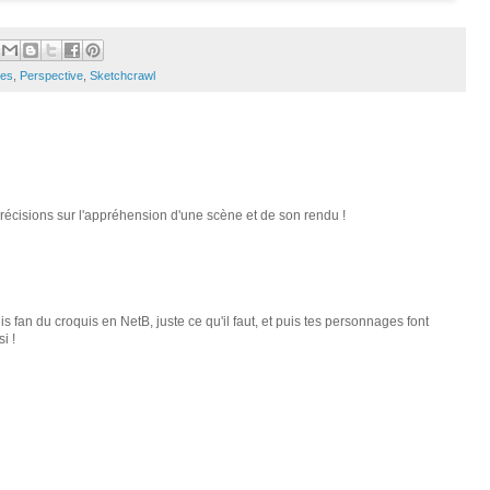
ges
,
Perspective
,
Sketchcrawl
récisions sur l'appréhension d'une scène et de son rendu !
is fan du croquis en NetB, juste ce qu'il faut, et puis tes personnages font
i !