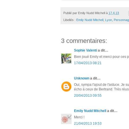
Publié par
Emily Nudd Mitchell
à
17.4.13
Libellés :
Emily Nudd Mitchell
,
Lyon
,
Personna
3 commentaires:
Sophie Valenti
a dit…
Bien joué Emily et merci pour ces p
17/04/2013 08:21
Unknown
a dit…
Oui, sympa l'ajout de l'astuce. Je su
écho à ceux de Bertrand. Très réuss
20/04/2013 09:55
Emily Nudd Mitchell
a dit…
Merci !
21/04/2013 19:53