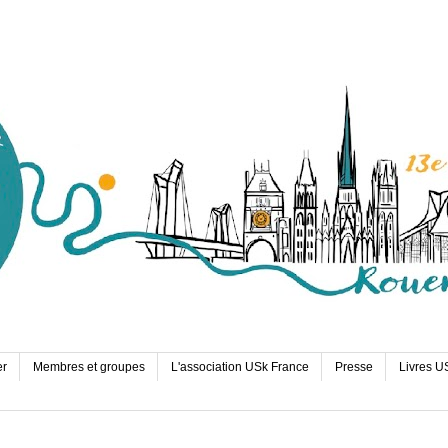
er
Membres et groupes
L'association USk France
Presse
Livres U