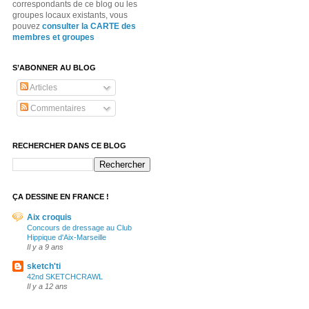
correspondants de ce blog ou les
groupes locaux existants, vous
pouvez
consulter la CARTE des
membres et groupes
S’ABONNER AU BLOG
Articles
Commentaires
RECHERCHER DANS CE BLOG
ÇA DESSINE EN FRANCE !
Aix croquis
Concours de dressage au Club
Hippique d'Aix-Marseille
Il y a 9 ans
sketch'ti
42nd SKETCHCRAWL
Il y a 12 ans