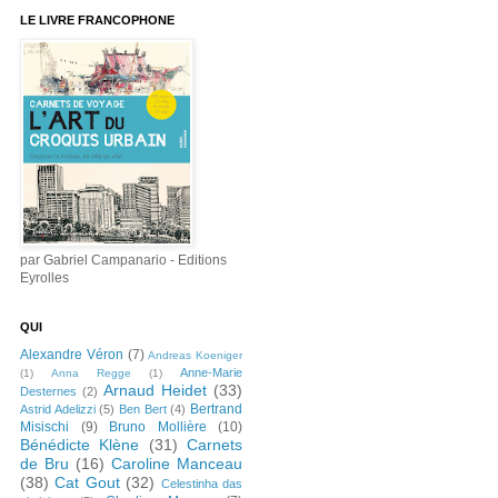
LE LIVRE FRANCOPHONE
par Gabriel Campanario - Editions
Eyrolles
QUI
Alexandre Véron
(7)
Andreas Koeniger
Anne-Marie
(1)
Anna Regge
(1)
Arnaud Heidet
(33)
Desternes
(2)
Bertrand
Astrid Adelizzi
(5)
Ben Bert
(4)
Misischi
(9)
Bruno Mollière
(10)
Bénédicte Klène
(31)
Carnets
de Bru
(16)
Caroline Manceau
(38)
Cat Gout
(32)
Celestinha das