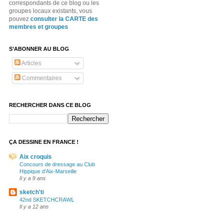
correspondants de ce blog ou les
groupes locaux existants, vous
pouvez
consulter la CARTE des
membres et groupes
S’ABONNER AU BLOG
Articles
Commentaires
RECHERCHER DANS CE BLOG
ÇA DESSINE EN FRANCE !
Aix croquis
Concours de dressage au Club
Hippique d'Aix-Marseille
Il y a 9 ans
sketch'ti
42nd SKETCHCRAWL
Il y a 12 ans