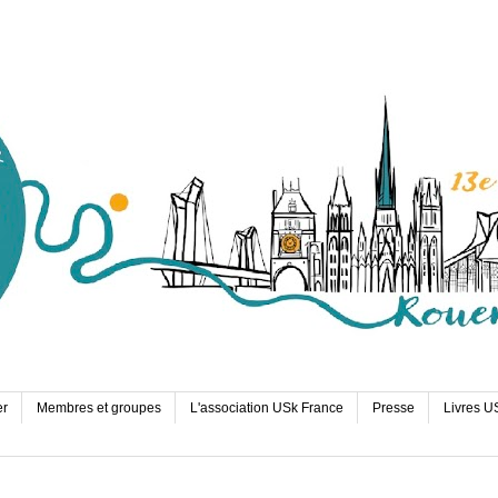
er
Membres et groupes
L'association USk France
Presse
Livres U