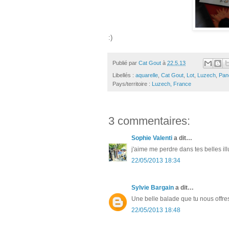
:)
Publié par
Cat Gout
à
22.5.13
Libellés :
aquarelle
,
Cat Gout
,
Lot
,
Luzech
,
Pan
Pays/territoire :
Luzech, France
3 commentaires:
Sophie Valenti
a dit…
j'aime me perdre dans tes belles illust
22/05/2013 18:34
Sylvie Bargain
a dit…
Une belle balade que tu nous offres 
22/05/2013 18:48