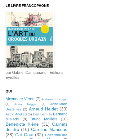
LE LIVRE FRANCOPHONE
par Gabriel Campanario - Editions
Eyrolles
QUI
Alexandre Véron
(7)
Andreas Koeniger
Anne-Marie
(1)
Anna Regge
(1)
Arnaud Heidet
(33)
Desternes
(2)
Bertrand
Astrid Adelizzi
(5)
Ben Bert
(4)
Misischi
(9)
Bruno Mollière
(10)
Bénédicte Klène
(31)
Carnets
de Bru
(16)
Caroline Manceau
(38)
Cat Gout
(32)
Celestinha das