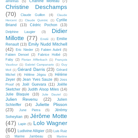
Charline Moreau
(7)
alminhas
(5)
Christine Deschamps
(70)
Claude Guillon
(4)
Claude
Cyrille
Hercent
(1)
Claude Quintric
(1)
Briand
(13)
Cédric Pochon
(13)
Didier
Delphine Laugier
(3)
Millotte
(77)
Emilie
Emdé
(1)
Emily Nudd Mitchell
Renault
(13)
(42)
Eric Nieder
(2)
Fabien Aubril
(5)
Fabien Denoel
(2)
Fabrice Holbé
(2)
Faby
(2)
Florian Afflerbach
(1)
François
Vaudour
(1)
Gabriel Campanario
(1)
Guy
Gérard Darris
(23)
Gérard
Moll
(1)
Hélène
Michel
(4)
Hélène Jégou
(3)
Zeyer
(8)
Jean Yves Sauze
(6)
Joss
Joël Guevara
(11)
Joëlle
Proof
(4)
Sketcher
(6)
Judith Alsop Miles
(14)
Julie Blaquie
(10)
Julie Dautel
(1)
Julien Revenu
(22)
Julien
Juliette Plisson
Schleiffer
(14)
(23)
Jérémy
June Pietra
(5)
Jérôme Motte
Soheylian
(8)
(47)
Lolo Wagner
Lapin
(5)
(60)
Ludivine Alligier
(10)
Luis Ruiz
(2)
Marine Jambeau
(3)
Martine