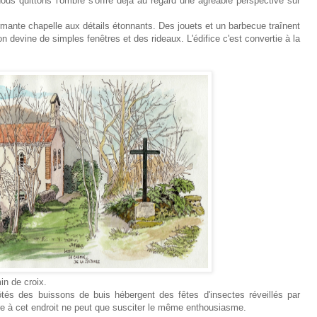
ous quittons l'ombre s'offre déjà au regard une agréable perspective sur
rmante chapelle aux détails étonnants. Des jouets et un barbecue traînent
 on devine de simples fenêtres et des rideaux. L'édifice c'est convertie à la
in de croix.
tés des buissons de buis hébergent des fêtes d'insectes réveillés par
uvre à cet endroit ne peut que susciter le même enthousiasme.