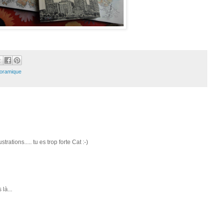
oramique
rations..... tu es trop forte Cat :-)
là...