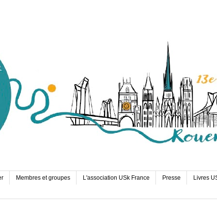
er
Membres et groupes
L'association USk France
Presse
Livres U