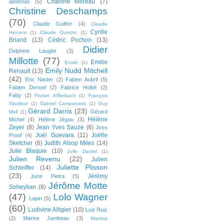
Charline Moreau
(7)
alminhas
(5)
Christine Deschamps
(70)
Claude Guillon
(4)
Claude
Cyrille
Hercent
(1)
Claude Quintric
(1)
Briand
(13)
Cédric Pochon
(13)
Didier
Delphine Laugier
(3)
Millotte
(77)
Emilie
Emdé
(1)
Emily Nudd Mitchell
Renault
(13)
(42)
Eric Nieder
(2)
Fabien Aubril
(5)
Fabien Denoel
(2)
Fabrice Holbé
(2)
Faby
(2)
Florian Afflerbach
(1)
François
Vaudour
(1)
Gabriel Campanario
(1)
Guy
Gérard Darris
(23)
Gérard
Moll
(1)
Hélène
Michel
(4)
Hélène Jégou
(3)
Zeyer
(8)
Jean Yves Sauze
(6)
Joss
Joël Guevara
(11)
Joëlle
Proof
(4)
Sketcher
(6)
Judith Alsop Miles
(14)
Julie Blaquie
(10)
Julie Dautel
(1)
Julien Revenu
(22)
Julien
Juliette Plisson
Schleiffer
(14)
(23)
Jérémy
June Pietra
(5)
Jérôme Motte
Soheylian
(8)
(47)
Lolo Wagner
Lapin
(5)
(60)
Ludivine Alligier
(10)
Luis Ruiz
(2)
Marine Jambeau
(3)
Martine