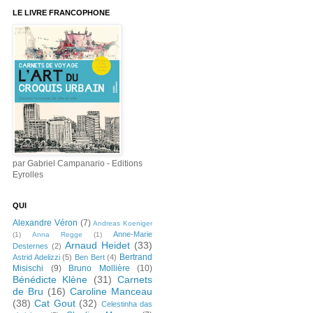
LE LIVRE FRANCOPHONE
par Gabriel Campanario - Editions
Eyrolles
QUI
Alexandre Véron
(7)
Andreas Koeniger
Anne-Marie
(1)
Anna Regge
(1)
Arnaud Heidet
(33)
Desternes
(2)
Bertrand
Astrid Adelizzi
(5)
Ben Bert
(4)
Misischi
(9)
Bruno Mollière
(10)
Bénédicte Klène
(31)
Carnets
de Bru
(16)
Caroline Manceau
(38)
Cat Gout
(32)
Celestinha das