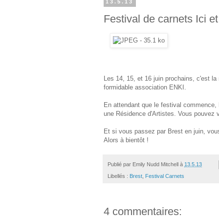
13.5.13
Festival de carnets Ici et
Les 14, 15, et 16 juin prochains, c'est l
formidable association ENKI.
En attendant que le festival commence, l
une Résidence d'Artistes. Vous pouvez 
Et si vous passez par Brest en juin, vou
Alors à bientôt !
Publié par
Emily Nudd Mitchell
à
13.5.13
Libellés :
Brest
,
Festival Carnets
4 commentaires: