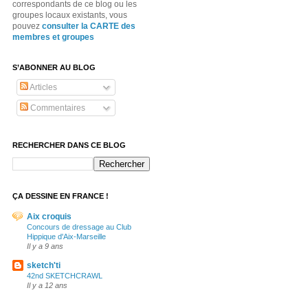
correspondants de ce blog ou les
groupes locaux existants, vous
pouvez
consulter la CARTE des
membres et groupes
S’ABONNER AU BLOG
Articles
Commentaires
RECHERCHER DANS CE BLOG
ÇA DESSINE EN FRANCE !
Aix croquis
Concours de dressage au Club
Hippique d'Aix-Marseille
Il y a 9 ans
sketch'ti
42nd SKETCHCRAWL
Il y a 12 ans