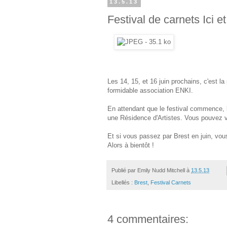
13.5.13
Festival de carnets Ici et
Les 14, 15, et 16 juin prochains, c'est l
formidable association ENKI.
En attendant que le festival commence, l
une Résidence d'Artistes. Vous pouvez 
Et si vous passez par Brest en juin, vou
Alors à bientôt !
Publié par
Emily Nudd Mitchell
à
13.5.13
Libellés :
Brest
,
Festival Carnets
4 commentaires: