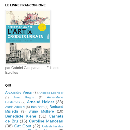
LE LIVRE FRANCOPHONE
par Gabriel Campanario - Editions
Eyrolles
QUI
Alexandre Véron
(7)
Andreas Koeniger
Anne-Marie
(1)
Anna Regge
(1)
Arnaud Heidet
(33)
Desternes
(2)
Bertrand
Astrid Adelizzi
(5)
Ben Bert
(4)
Misischi
(9)
Bruno Mollière
(10)
Bénédicte Klène
(31)
Carnets
de Bru
(16)
Caroline Manceau
(38)
Cat Gout
(32)
Celestinha das