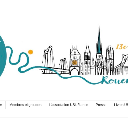
er
Membres et groupes
L'association USk France
Presse
Livres U