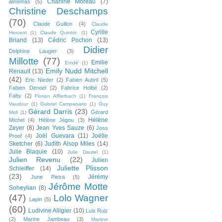
Charline Moreau
(7)
alminhas
(5)
Christine Deschamps
(70)
Claude Guillon
(4)
Claude
Cyrille
Hercent
(1)
Claude Quintric
(1)
Briand
(13)
Cédric Pochon
(13)
Didier
Delphine Laugier
(3)
Millotte
(77)
Emilie
Emdé
(1)
Emily Nudd Mitchell
Renault
(13)
(42)
Eric Nieder
(2)
Fabien Aubril
(5)
Fabien Denoel
(2)
Fabrice Holbé
(2)
Faby
(2)
Florian Afflerbach
(1)
François
Vaudour
(1)
Gabriel Campanario
(1)
Guy
Gérard Darris
(23)
Gérard
Moll
(1)
Hélène
Michel
(4)
Hélène Jégou
(3)
Zeyer
(8)
Jean Yves Sauze
(6)
Joss
Joël Guevara
(11)
Joëlle
Proof
(4)
Sketcher
(6)
Judith Alsop Miles
(14)
Julie Blaquie
(10)
Julie Dautel
(1)
Julien Revenu
(22)
Julien
Juliette Plisson
Schleiffer
(14)
(23)
Jérémy
June Pietra
(5)
Jérôme Motte
Soheylian
(8)
(47)
Lolo Wagner
Lapin
(5)
(60)
Ludivine Alligier
(10)
Luis Ruiz
(2)
Marine Jambeau
(3)
Martine