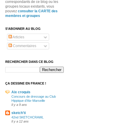
correspondants de ce blog ou les
groupes locaux existants, vous
pouvez
consulter la CARTE des
membres et groupes
S’ABONNER AU BLOG
Articles
Commentaires
RECHERCHER DANS CE BLOG
ÇA DESSINE EN FRANCE !
Aix croquis
Concours de dressage au Club
Hippique d'Aix-Marseille
Il y a 9 ans
sketch'ti
42nd SKETCHCRAWL
Il y a 12 ans