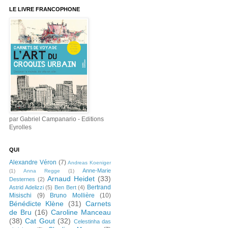
LE LIVRE FRANCOPHONE
par Gabriel Campanario - Editions
Eyrolles
QUI
Alexandre Véron
(7)
Andreas Koeniger
Anne-Marie
(1)
Anna Regge
(1)
Arnaud Heidet
(33)
Desternes
(2)
Bertrand
Astrid Adelizzi
(5)
Ben Bert
(4)
Misischi
(9)
Bruno Mollière
(10)
Bénédicte Klène
(31)
Carnets
de Bru
(16)
Caroline Manceau
(38)
Cat Gout
(32)
Celestinha das