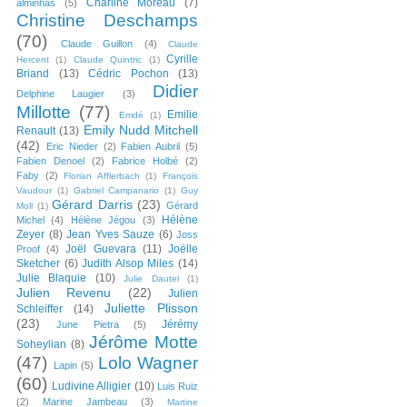
Charline Moreau
(7)
alminhas
(5)
Christine Deschamps
(70)
Claude Guillon
(4)
Claude
Cyrille
Hercent
(1)
Claude Quintric
(1)
Briand
(13)
Cédric Pochon
(13)
Didier
Delphine Laugier
(3)
Millotte
(77)
Emilie
Emdé
(1)
Emily Nudd Mitchell
Renault
(13)
(42)
Eric Nieder
(2)
Fabien Aubril
(5)
Fabien Denoel
(2)
Fabrice Holbé
(2)
Faby
(2)
Florian Afflerbach
(1)
François
Vaudour
(1)
Gabriel Campanario
(1)
Guy
Gérard Darris
(23)
Gérard
Moll
(1)
Hélène
Michel
(4)
Hélène Jégou
(3)
Zeyer
(8)
Jean Yves Sauze
(6)
Joss
Joël Guevara
(11)
Joëlle
Proof
(4)
Sketcher
(6)
Judith Alsop Miles
(14)
Julie Blaquie
(10)
Julie Dautel
(1)
Julien Revenu
(22)
Julien
Juliette Plisson
Schleiffer
(14)
(23)
Jérémy
June Pietra
(5)
Jérôme Motte
Soheylian
(8)
(47)
Lolo Wagner
Lapin
(5)
(60)
Ludivine Alligier
(10)
Luis Ruiz
(2)
Marine Jambeau
(3)
Martine