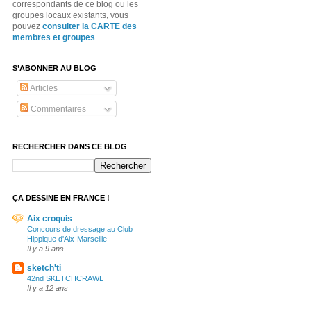
correspondants de ce blog ou les
groupes locaux existants, vous
pouvez
consulter la CARTE des
membres et groupes
S’ABONNER AU BLOG
Articles
Commentaires
RECHERCHER DANS CE BLOG
ÇA DESSINE EN FRANCE !
Aix croquis
Concours de dressage au Club
Hippique d'Aix-Marseille
Il y a 9 ans
sketch'ti
42nd SKETCHCRAWL
Il y a 12 ans