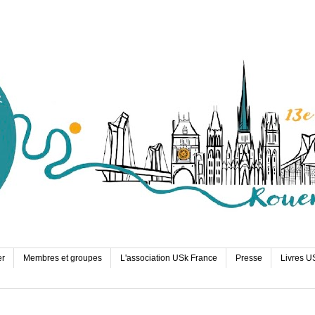
er
Membres et groupes
L'association USk France
Presse
Livres U