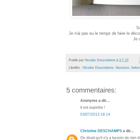
S
Je n'ai pas eu le temps de faire le décor 
Je 
Publié par
Nicolas Doucedame
à
3.7.13
Libellés :
Nicolas Doucedame
,
Vaucluse
,
Voitur
5 commentaires:
Anonyme a dit…
Il est superbe !
03/07/2013 16:14
Christine DESCHAMPS
a dit…
On dirait qu'il n'y a besoin de rien d