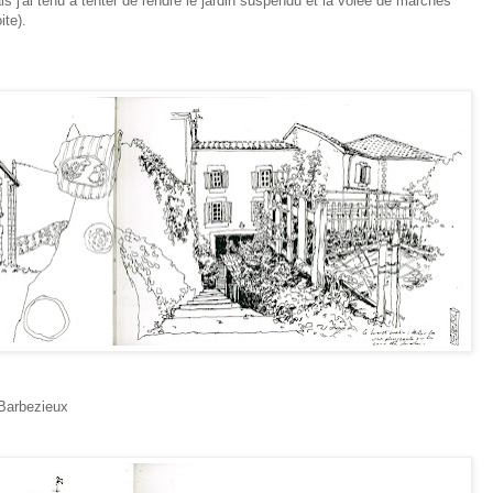
s j'ai tenu à tenter de rendre le jardin suspendu et la volée de marches
ite).
Barbezieux