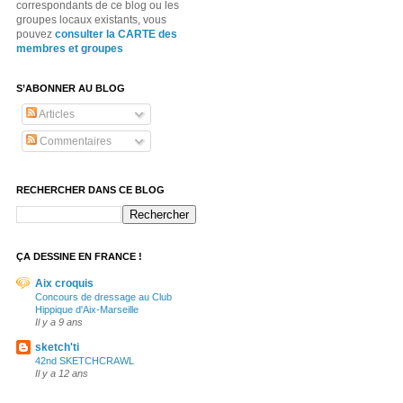
correspondants de ce blog ou les
groupes locaux existants, vous
pouvez
consulter la CARTE des
membres et groupes
S’ABONNER AU BLOG
Articles
Commentaires
RECHERCHER DANS CE BLOG
ÇA DESSINE EN FRANCE !
Aix croquis
Concours de dressage au Club
Hippique d'Aix-Marseille
Il y a 9 ans
sketch'ti
42nd SKETCHCRAWL
Il y a 12 ans