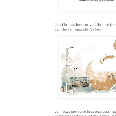
Je lui fait pas honneur, va falloir que je
carnation en aquarelle ??? help !!
Je m'étais promis de beaucoup dessiner,