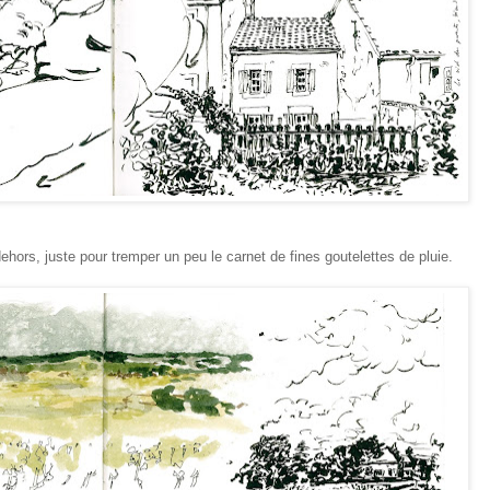
dehors, juste pour tremper un peu le carnet de fines goutelettes de pluie.