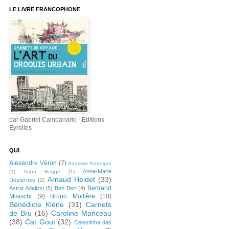
LE LIVRE FRANCOPHONE
par Gabriel Campanario - Editions
Eyrolles
QUI
Alexandre Véron
(7)
Andreas Koeniger
Anne-Marie
(1)
Anna Regge
(1)
Arnaud Heidet
(33)
Desternes
(2)
Bertrand
Astrid Adelizzi
(5)
Ben Bert
(4)
Misischi
(9)
Bruno Mollière
(10)
Bénédicte Klène
(31)
Carnets
de Bru
(16)
Caroline Manceau
(38)
Cat Gout
(32)
Celestinha das