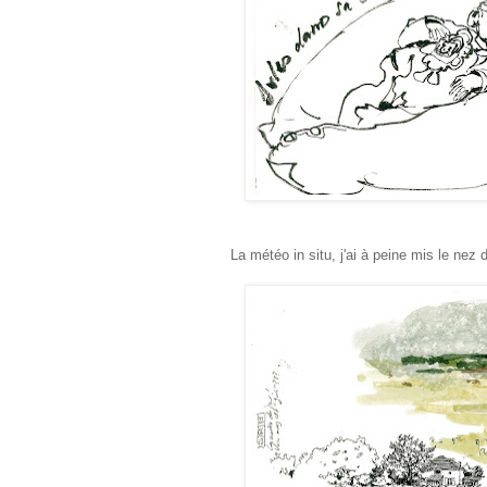
La météo in situ, j'ai à peine mis le nez 