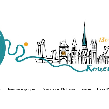
er
Membres et groupes
L'association USk France
Presse
Livres U