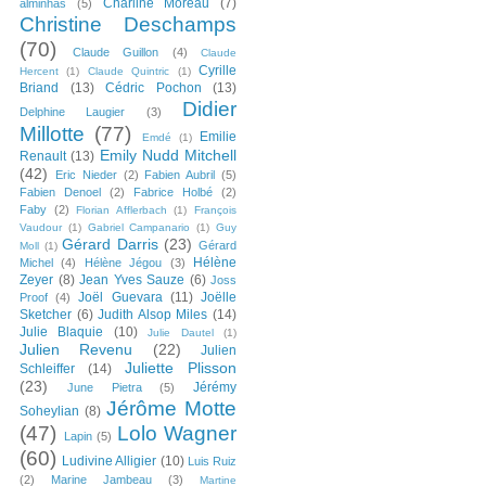
Charline Moreau
(7)
alminhas
(5)
Christine Deschamps
(70)
Claude Guillon
(4)
Claude
Cyrille
Hercent
(1)
Claude Quintric
(1)
Briand
(13)
Cédric Pochon
(13)
Didier
Delphine Laugier
(3)
Millotte
(77)
Emilie
Emdé
(1)
Emily Nudd Mitchell
Renault
(13)
(42)
Eric Nieder
(2)
Fabien Aubril
(5)
Fabien Denoel
(2)
Fabrice Holbé
(2)
Faby
(2)
Florian Afflerbach
(1)
François
Vaudour
(1)
Gabriel Campanario
(1)
Guy
Gérard Darris
(23)
Gérard
Moll
(1)
Hélène
Michel
(4)
Hélène Jégou
(3)
Zeyer
(8)
Jean Yves Sauze
(6)
Joss
Joël Guevara
(11)
Joëlle
Proof
(4)
Sketcher
(6)
Judith Alsop Miles
(14)
Julie Blaquie
(10)
Julie Dautel
(1)
Julien Revenu
(22)
Julien
Juliette Plisson
Schleiffer
(14)
(23)
Jérémy
June Pietra
(5)
Jérôme Motte
Soheylian
(8)
(47)
Lolo Wagner
Lapin
(5)
(60)
Ludivine Alligier
(10)
Luis Ruiz
(2)
Marine Jambeau
(3)
Martine