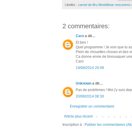
Libellés :
carnet de Bru Montélimar rencontres
2 commentaires:
Caro
a dit…
Et ben !
Quel programme ! Je vois que tu a
Plein de chouettes choses et des vi
Ca donne envie de bivouaquer une
Caro
19/08/2014 20:49
Unknown
a dit…
Pas de problèmes ! Moi j'y suis depu
20/08/2014 08:30
Enregistrer un commentaire
Article plus récent
Inscription à :
Publier les commentaires (At