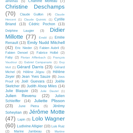
Charline Moreau
(7)
alminhas
(5)
Christine Deschamps
(70)
Claude Guillon
(4)
Claude
Cyrille
Hercent
(1)
Claude Quintric
(1)
Briand
(13)
Cédric Pochon
(13)
Didier
Delphine Laugier
(3)
Millotte
(77)
Emilie
Emdé
(1)
Emily Nudd Mitchell
Renault
(13)
(42)
Eric Nieder
(2)
Fabien Aubril
(5)
Fabien Denoel
(2)
Fabrice Holbé
(2)
Faby
(2)
Florian Afflerbach
(1)
François
Vaudour
(1)
Gabriel Campanario
(1)
Guy
Gérard Darris
(23)
Gérard
Moll
(1)
Hélène
Michel
(4)
Hélène Jégou
(3)
Zeyer
(8)
Jean Yves Sauze
(6)
Joss
Joël Guevara
(11)
Joëlle
Proof
(4)
Sketcher
(6)
Judith Alsop Miles
(14)
Julie Blaquie
(10)
Julie Dautel
(1)
Julien Revenu
(22)
Julien
Juliette Plisson
Schleiffer
(14)
(23)
Jérémy
June Pietra
(5)
Jérôme Motte
Soheylian
(8)
(47)
Lolo Wagner
Lapin
(5)
(60)
Ludivine Alligier
(10)
Luis Ruiz
(2)
Marine Jambeau
(3)
Martine