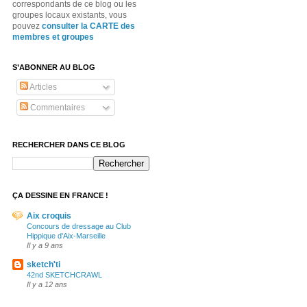
correspondants de ce blog ou les
groupes locaux existants, vous
pouvez
consulter la CARTE des
membres et groupes
S’ABONNER AU BLOG
Articles
Commentaires
RECHERCHER DANS CE BLOG
ÇA DESSINE EN FRANCE !
Aix croquis
Concours de dressage au Club
Hippique d'Aix-Marseille
Il y a 9 ans
sketch'ti
42nd SKETCHCRAWL
Il y a 12 ans