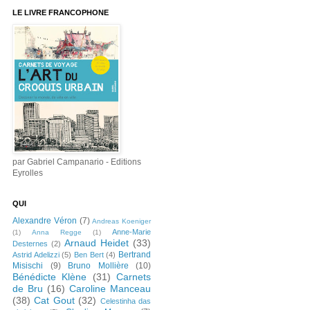
LE LIVRE FRANCOPHONE
par Gabriel Campanario - Editions
Eyrolles
QUI
Alexandre Véron
(7)
Andreas Koeniger
Anne-Marie
(1)
Anna Regge
(1)
Arnaud Heidet
(33)
Desternes
(2)
Bertrand
Astrid Adelizzi
(5)
Ben Bert
(4)
Misischi
(9)
Bruno Mollière
(10)
Bénédicte Klène
(31)
Carnets
de Bru
(16)
Caroline Manceau
(38)
Cat Gout
(32)
Celestinha das