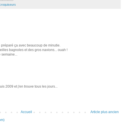
 croquiseurs
s préparé ça avec beaucoup de minutie.
eilles bagnoles et des gros navions... ouah !
 semaine...
is 2009 et j'en trouve tous les jours...
Accueil
Article plus ancien
om)