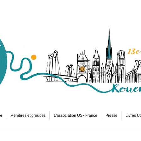
er
Membres et groupes
L'association USk France
Presse
Livres U