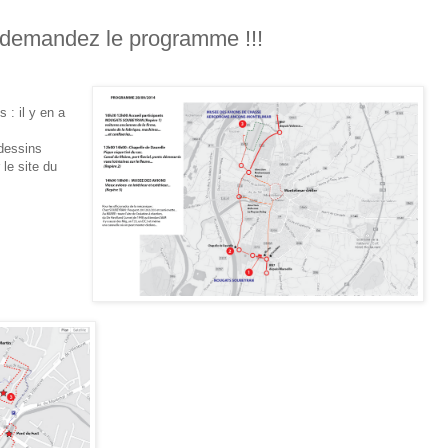
 demandez le programme !!!
 : il y en a
dessins
 le site du