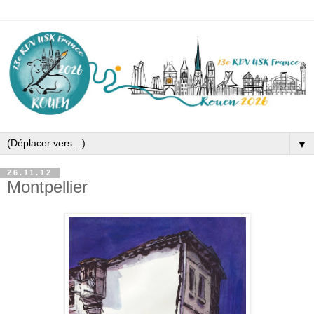
▼
26.11.12
Montpellier