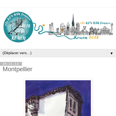
▼
26.11.12
Montpellier