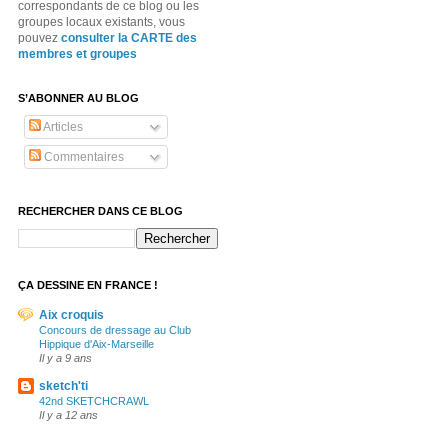
correspondants de ce blog ou les
groupes locaux existants, vous
pouvez
consulter la CARTE des
membres et groupes
S’ABONNER AU BLOG
Articles
Commentaires
RECHERCHER DANS CE BLOG
ÇA DESSINE EN FRANCE !
Aix croquis
Concours de dressage au Club
Hippique d'Aix-Marseille
Il y a 9 ans
sketch'ti
42nd SKETCHCRAWL
Il y a 12 ans