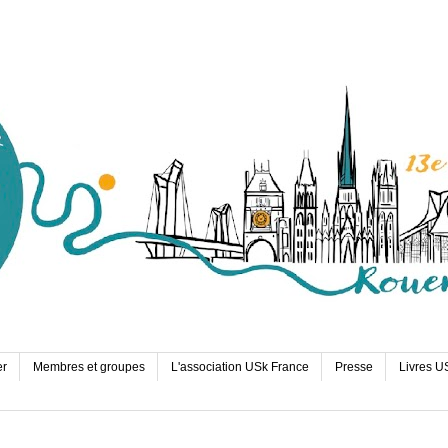
er
Membres et groupes
L'association USk France
Presse
Livres U