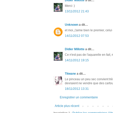
Didier Millotte
a dit…
Merci :)
13/11/2012 21:43
Unknown
a dit…
et moi, j'aime bien le premier, celu
14/11/2012 07:53
Didier Millotte
a dit…
Ce n'est pas de l'aquarelle en fait,
14/11/2012 19:15
Titwane
a dit…
Le pinceau un peu sec convient très 
devraient ne vendre que des cartouc
18/11/2012 13:31
Enregistrer un commentaire
Article plus récent
Inscription à :
Publier les commentaires (At