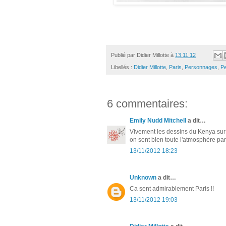
Publié par
Didier Millotte
à
13.11.12
Libellés :
Didier Millotte
,
Paris
,
Personnages
,
Pe
6 commentaires:
Emily Nudd Mitchell
a dit…
Vivement les dessins du Kenya sur t
on sent bien toute l'atmosphère par
13/11/2012 18:23
Unknown
a dit…
Ca sent admirablement Paris !!
13/11/2012 19:03