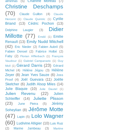
Charline Moreau
(7)
alminhas
(5)
Christine Deschamps
(70)
Claude Guillon
(4)
Claude
Cyrille
Hercent
(1)
Claude Quintric
(1)
Briand
(13)
Cédric Pochon
(13)
Didier
Delphine Laugier
(3)
Millotte
(77)
Emilie
Emdé
(1)
Emily Nudd Mitchell
Renault
(13)
(42)
Eric Nieder
(2)
Fabien Aubril
(5)
Fabien Denoel
(2)
Fabrice Holbé
(2)
Faby
(2)
Florian Afflerbach
(1)
François
Vaudour
(1)
Gabriel Campanario
(1)
Guy
Gérard Darris
(23)
Gérard
Moll
(1)
Hélène
Michel
(4)
Hélène Jégou
(3)
Zeyer
(8)
Jean Yves Sauze
(6)
Joss
Joël Guevara
(11)
Joëlle
Proof
(4)
Sketcher
(6)
Judith Alsop Miles
(14)
Julie Blaquie
(10)
Julie Dautel
(1)
Julien Revenu
(22)
Julien
Juliette Plisson
Schleiffer
(14)
(23)
Jérémy
June Pietra
(5)
Jérôme Motte
Soheylian
(8)
(47)
Lolo Wagner
Lapin
(5)
(60)
Ludivine Alligier
(10)
Luis Ruiz
(2)
Marine Jambeau
(3)
Martine