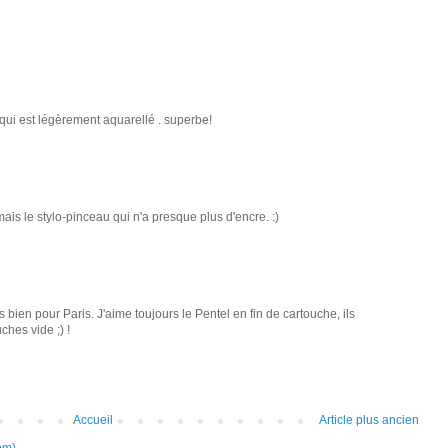
i qui est légèrement aquarellé . superbe!
 mais le stylo-pinceau qui n'a presque plus d'encre. :)
bien pour Paris. J'aime toujours le Pentel en fin de cartouche, ils
hes vide ;) !
Accueil
Article plus ancien
om)