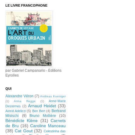
LE LIVRE FRANCOPHONE
par Gabriel Campanario - Editions
Eyrolles
QUI
Alexandre Véron
(7)
Andreas Koeniger
Anne-Marie
(1)
Anna Regge
(1)
Arnaud Heidet
(33)
Desternes
(2)
Bertrand
Astrid Adelizzi
(5)
Ben Bert
(4)
Misischi
(9)
Bruno Mollière
(10)
Bénédicte Klène
(31)
Carnets
de Bru
(16)
Caroline Manceau
(38)
Cat Gout
(32)
Celestinha das