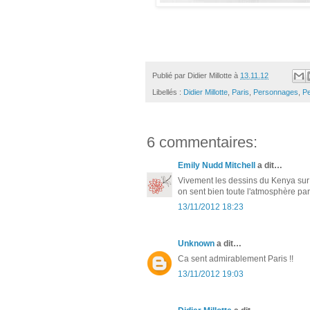
Publié par
Didier Millotte
à
13.11.12
Libellés :
Didier Millotte
,
Paris
,
Personnages
,
Pe
6 commentaires:
Emily Nudd Mitchell
a dit…
Vivement les dessins du Kenya sur t
on sent bien toute l'atmosphère par
13/11/2012 18:23
Unknown
a dit…
Ca sent admirablement Paris !!
13/11/2012 19:03