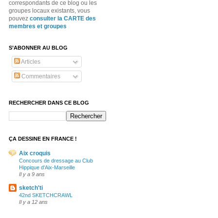
correspondants de ce blog ou les
groupes locaux existants, vous
pouvez
consulter la CARTE des
membres et groupes
S’ABONNER AU BLOG
Articles
Commentaires
RECHERCHER DANS CE BLOG
ÇA DESSINE EN FRANCE !
Aix croquis
Concours de dressage au Club
Hippique d'Aix-Marseille
Il y a 9 ans
sketch'ti
42nd SKETCHCRAWL
Il y a 12 ans