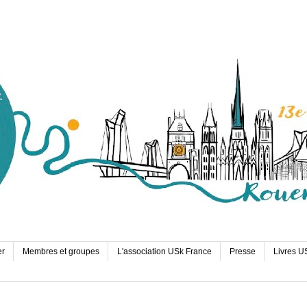
er
Membres et groupes
L'association USk France
Presse
Livres U