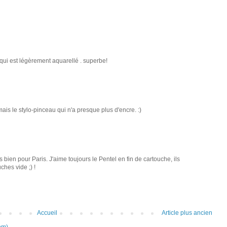
i qui est légèrement aquarellé . superbe!
 mais le stylo-pinceau qui n'a presque plus d'encre. :)
bien pour Paris. J'aime toujours le Pentel en fin de cartouche, ils
hes vide ;) !
Accueil
Article plus ancien
om)