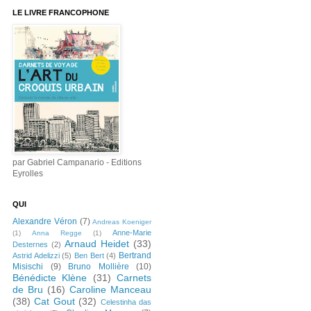
LE LIVRE FRANCOPHONE
par Gabriel Campanario - Editions
Eyrolles
QUI
Alexandre Véron
(7)
Andreas Koeniger
Anne-Marie
(1)
Anna Regge
(1)
Arnaud Heidet
(33)
Desternes
(2)
Bertrand
Astrid Adelizzi
(5)
Ben Bert
(4)
Misischi
(9)
Bruno Mollière
(10)
Bénédicte Klène
(31)
Carnets
de Bru
(16)
Caroline Manceau
(38)
Cat Gout
(32)
Celestinha das