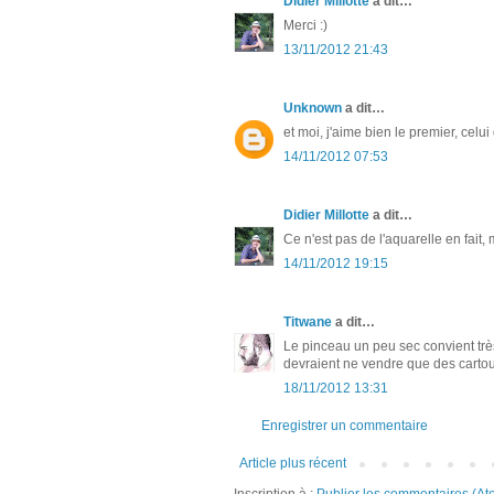
Didier Millotte
a dit…
Merci :)
13/11/2012 21:43
Unknown
a dit…
et moi, j'aime bien le premier, celu
14/11/2012 07:53
Didier Millotte
a dit…
Ce n'est pas de l'aquarelle en fait,
14/11/2012 19:15
Titwane
a dit…
Le pinceau un peu sec convient très 
devraient ne vendre que des cartouc
18/11/2012 13:31
Enregistrer un commentaire
Article plus récent
Inscription à :
Publier les commentaires (At