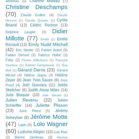
Charline Moreau
(7)
alminhas
(5)
Christine Deschamps
(70)
Claude Guillon
(4)
Claude
Cyrille
Hercent
(1)
Claude Quintric
(1)
Briand
(13)
Cédric Pochon
(13)
Didier
Delphine Laugier
(3)
Millotte
(77)
Emilie
Emdé
(1)
Emily Nudd Mitchell
Renault
(13)
(42)
Eric Nieder
(2)
Fabien Aubril
(5)
Fabien Denoel
(2)
Fabrice Holbé
(2)
Faby
(2)
Florian Afflerbach
(1)
François
Vaudour
(1)
Gabriel Campanario
(1)
Guy
Gérard Darris
(23)
Gérard
Moll
(1)
Hélène
Michel
(4)
Hélène Jégou
(3)
Zeyer
(8)
Jean Yves Sauze
(6)
Joss
Joël Guevara
(11)
Joëlle
Proof
(4)
Sketcher
(6)
Judith Alsop Miles
(14)
Julie Blaquie
(10)
Julie Dautel
(1)
Julien Revenu
(22)
Julien
Juliette Plisson
Schleiffer
(14)
(23)
Jérémy
June Pietra
(5)
Jérôme Motte
Soheylian
(8)
(47)
Lolo Wagner
Lapin
(5)
(60)
Ludivine Alligier
(10)
Luis Ruiz
(2)
Marine Jambeau
(3)
Martine