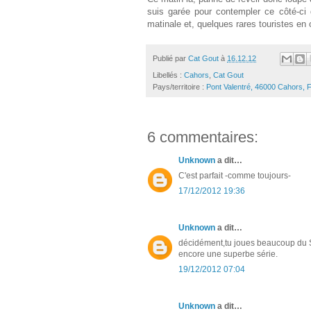
suis garée pour contempler ce côté-ci 
matinale et, quelques rares touristes en o
Publié par
Cat Gout
à
16.12.12
Libellés :
Cahors
,
Cat Gout
Pays/territoire :
Pont Valentré, 46000 Cahors, 
6 commentaires:
Unknown
a dit…
C'est parfait -comme toujours-
17/12/2012 19:36
Unknown
a dit…
décidément,tu joues beaucoup du
encore une superbe série.
19/12/2012 07:04
Unknown
a dit…