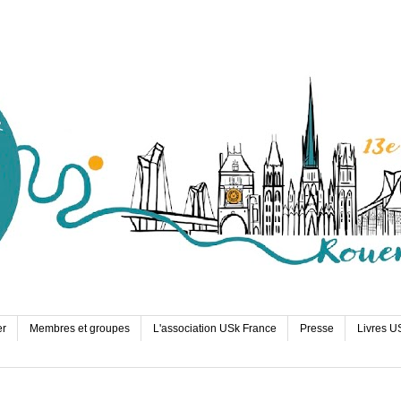
er
Membres et groupes
L'association USk France
Presse
Livres U