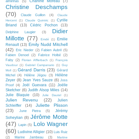
Charline Moreau
(7)
alminhas
(5)
Christine Deschamps
(70)
Claude Guillon
(4)
Claude
Cyrille
Hercent
(1)
Claude Quintric
(1)
Briand
(13)
Cédric Pochon
(13)
Didier
Delphine Laugier
(3)
Millotte
(77)
Emilie
Emdé
(1)
Emily Nudd Mitchell
Renault
(13)
(42)
Eric Nieder
(2)
Fabien Aubril
(5)
Fabien Denoel
(2)
Fabrice Holbé
(2)
Faby
(2)
Florian Afflerbach
(1)
François
Vaudour
(1)
Gabriel Campanario
(1)
Guy
Gérard Darris
(23)
Gérard
Moll
(1)
Hélène
Michel
(4)
Hélène Jégou
(3)
Zeyer
(8)
Jean Yves Sauze
(6)
Joss
Joël Guevara
(11)
Joëlle
Proof
(4)
Sketcher
(6)
Judith Alsop Miles
(14)
Julie Blaquie
(10)
Julie Dautel
(1)
Julien Revenu
(22)
Julien
Juliette Plisson
Schleiffer
(14)
(23)
Jérémy
June Pietra
(5)
Jérôme Motte
Soheylian
(8)
(47)
Lolo Wagner
Lapin
(5)
(60)
Ludivine Alligier
(10)
Luis Ruiz
(2)
Marine Jambeau
(3)
Martine