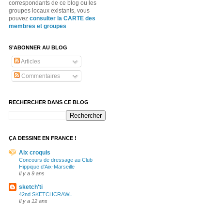
correspondants de ce blog ou les
groupes locaux existants, vous
pouvez
consulter la CARTE des
membres et groupes
S’ABONNER AU BLOG
Articles
Commentaires
RECHERCHER DANS CE BLOG
ÇA DESSINE EN FRANCE !
Aix croquis
Concours de dressage au Club
Hippique d'Aix-Marseille
Il y a 9 ans
sketch'ti
42nd SKETCHCRAWL
Il y a 12 ans