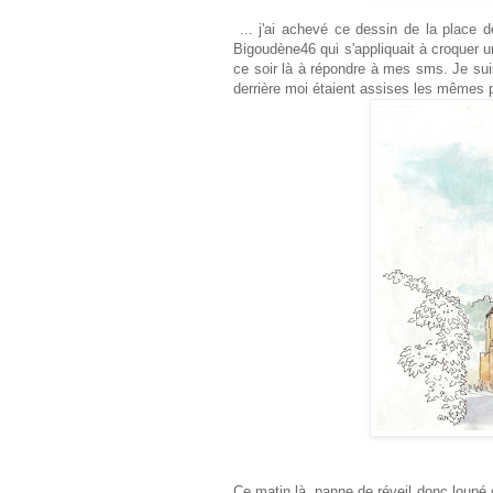
... j'ai achevé ce dessin de la place
Bigoudène46 qui s'appliquait à croquer u
ce soir là à répondre à mes sms. Je sui
derrière moi étaient assises les mêmes 
Ce matin là, panne de réveil donc loupé 