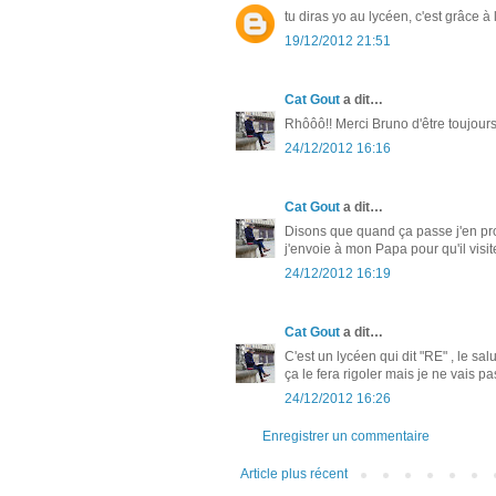
tu diras yo au lycéen, c'est grâce à 
19/12/2012 21:51
Cat Gout
a dit…
Rhôôô!! Merci Bruno d'être toujours
24/12/2012 16:16
Cat Gout
a dit…
Disons que quand ça passe j'en prof
j'envoie à mon Papa pour qu'il visite
24/12/2012 16:19
Cat Gout
a dit…
C'est un lycéen qui dit "RE" , le salu
ça le fera rigoler mais je ne vais pa
24/12/2012 16:26
Enregistrer un commentaire
Article plus récent