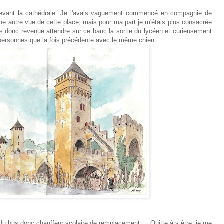
 devant la cathédrale. Je l'avais vaguement commencé en compagnie de
ne autre vue de cette place, mais pour ma part je m'étais plus consacrée
s donc revenue attendre sur ce banc la sortie du lycéen et curieusement
personnes que la fois précédente avec le même chien .
du bus donc chauffeur scolaire de remplacement ... Quitte à y être, je me