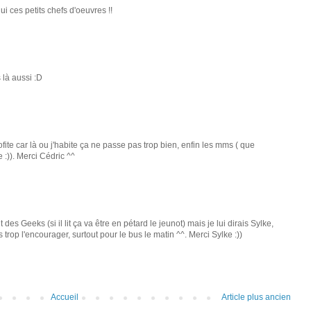
lui ces petits chefs d'oeuvres !!
 là aussi :D
ite car là ou j'habite ça ne passe pas trop bien, enfin les mms ( que
 :)). Merci Cédric ^^
t des Geeks (si il lit ça va être en pétard le jeunot) mais je lui dirais Sylke,
s trop l'encourager, surtout pour le bus le matin ^^. Merci Sylke :))
Accueil
Article plus ancien