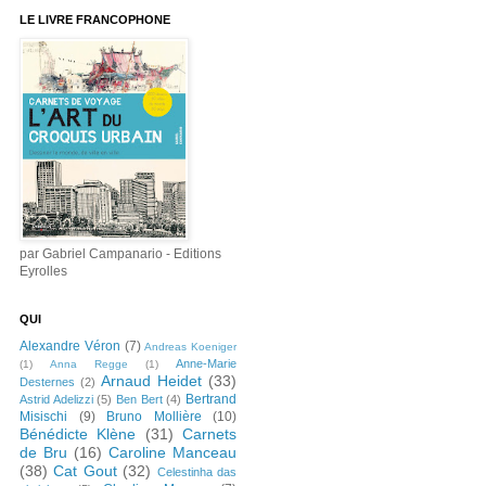
LE LIVRE FRANCOPHONE
par Gabriel Campanario - Editions
Eyrolles
QUI
Alexandre Véron
(7)
Andreas Koeniger
Anne-Marie
(1)
Anna Regge
(1)
Arnaud Heidet
(33)
Desternes
(2)
Bertrand
Astrid Adelizzi
(5)
Ben Bert
(4)
Misischi
(9)
Bruno Mollière
(10)
Bénédicte Klène
(31)
Carnets
de Bru
(16)
Caroline Manceau
(38)
Cat Gout
(32)
Celestinha das