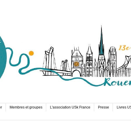
er
Membres et groupes
L'association USk France
Presse
Livres U