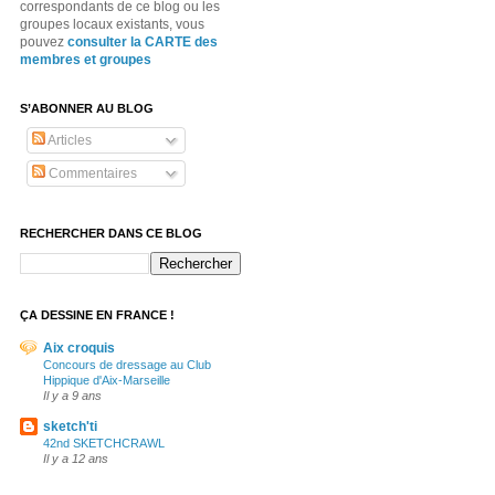
correspondants de ce blog ou les
groupes locaux existants, vous
pouvez
consulter la CARTE des
membres et groupes
S’ABONNER AU BLOG
Articles
Commentaires
RECHERCHER DANS CE BLOG
ÇA DESSINE EN FRANCE !
Aix croquis
Concours de dressage au Club
Hippique d'Aix-Marseille
Il y a 9 ans
sketch'ti
42nd SKETCHCRAWL
Il y a 12 ans