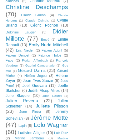
Charline Moreau
(7)
alminhas
(5)
Christine Deschamps
(70)
Claude Guillon
(4)
Claude
Cyrille
Hercent
(1)
Claude Quintric
(1)
Briand
(13)
Cédric Pochon
(13)
Didier
Delphine Laugier
(3)
Millotte
(77)
Emilie
Emdé
(1)
Emily Nudd Mitchell
Renault
(13)
(42)
Eric Nieder
(2)
Fabien Aubril
(5)
Fabien Denoel
(2)
Fabrice Holbé
(2)
Faby
(2)
Florian Afflerbach
(1)
François
Vaudour
(1)
Gabriel Campanario
(1)
Guy
Gérard Darris
(23)
Gérard
Moll
(1)
Hélène
Michel
(4)
Hélène Jégou
(3)
Zeyer
(8)
Jean Yves Sauze
(6)
Joss
Joël Guevara
(11)
Joëlle
Proof
(4)
Sketcher
(6)
Judith Alsop Miles
(14)
Julie Blaquie
(10)
Julie Dautel
(1)
Julien Revenu
(22)
Julien
Juliette Plisson
Schleiffer
(14)
(23)
Jérémy
June Pietra
(5)
Jérôme Motte
Soheylian
(8)
(47)
Lolo Wagner
Lapin
(5)
(60)
Ludivine Alligier
(10)
Luis Ruiz
(2)
Marine Jambeau
(3)
Martine