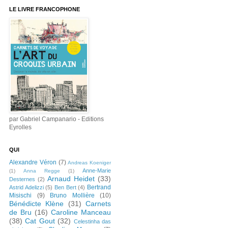
LE LIVRE FRANCOPHONE
par Gabriel Campanario - Editions
Eyrolles
QUI
Alexandre Véron
(7)
Andreas Koeniger
Anne-Marie
(1)
Anna Regge
(1)
Arnaud Heidet
(33)
Desternes
(2)
Bertrand
Astrid Adelizzi
(5)
Ben Bert
(4)
Misischi
(9)
Bruno Mollière
(10)
Bénédicte Klène
(31)
Carnets
de Bru
(16)
Caroline Manceau
(38)
Cat Gout
(32)
Celestinha das