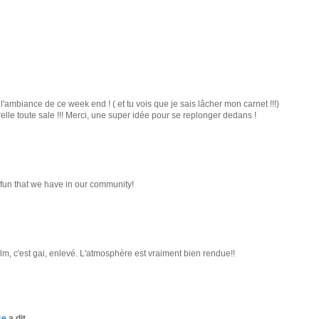
 l'ambiance de ce week end ! ( et tu vois que je sais lâcher mon carnet !!!)
elle toute sale !!! Merci, une super idée pour se replonger dedans !
e fun that we have in our community!
ilm, c'est gai, enlevé. L'atmosphère est vraiment bien rendue!!
se
a dit…