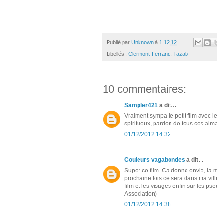
Publié par
Unknown
à
1.12.12
Libellés :
Clermont-Ferrand
,
Tazab
10 commentaires:
Sampler421
a dit…
Vraiment sympa le petit film avec 
spiritueux, pardon de tous ces aima
01/12/2012 14:32
Couleurs vagabondes
a dit…
Super ce film. Ca donne envie, la m
prochaine fois ce sera dans ma vill
film et les visages enfin sur les 
Association)
01/12/2012 14:38