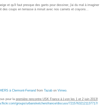
ige et qu'il faut presque des gants pour dessiner, j'ai du mal à imaginer
it des coups en terrasse à minuit avec nos carnets et crayons...
RS à Clermont-Ferrand
from
Tazab
on
Vimeo
.
nous pour la
première rencontre USK France à Lyon les 1 et 2 juin 2013!
w.flickr.com/groups/urbansketchersfrance/discuss/72157632121137717/