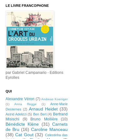
LE LIVRE FRANCOPHONE
par Gabriel Campanario - Editions
Eyrolles
QUI
Alexandre Véron
(7)
Andreas Koeniger
Anne-Marie
(1)
Anna Regge
(1)
Arnaud Heidet
(33)
Desternes
(2)
Bertrand
Astrid Adelizzi
(5)
Ben Bert
(4)
Misischi
(9)
Bruno Mollière
(10)
Bénédicte Klène
(31)
Carnets
de Bru
(16)
Caroline Manceau
(38)
Cat Gout
(32)
Celestinha das