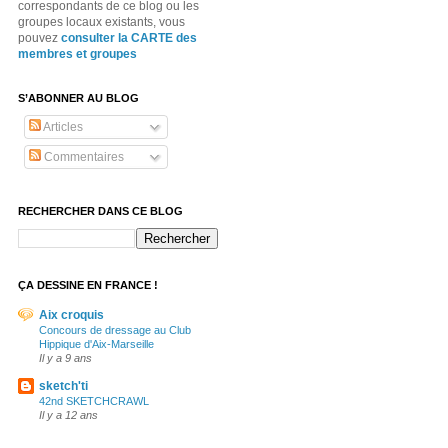
correspondants de ce blog ou les
groupes locaux existants, vous
pouvez
consulter la CARTE des
membres et groupes
S’ABONNER AU BLOG
Articles
Commentaires
RECHERCHER DANS CE BLOG
ÇA DESSINE EN FRANCE !
Aix croquis
Concours de dressage au Club
Hippique d'Aix-Marseille
Il y a 9 ans
sketch'ti
42nd SKETCHCRAWL
Il y a 12 ans