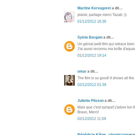
Martine Kervagoret
a dit…
plaisir, partage merci Tazab :))
01/12/2012 16:36
Sylvie Bargain
a dit…
Un génial petit film qui retrace bien
J'ai aussi reconnu ma boîte d'aquar
01/12/2012 19:14
omar
a dit…
The film is so good! it shows all th
02/12/2012 01:39
Juliette Plisson
a dit…
Mais que c'est sympa!! j'adore ton f
Bravo, Merci!
02/12/2012 11:09
Bénédicte Klène , chronicroqueu