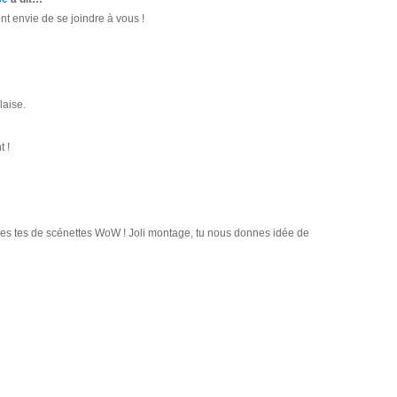
ent envie de se joindre à vous !
laise.
 !
 des tes de scénettes WoW ! Joli montage, tu nous donnes idée de