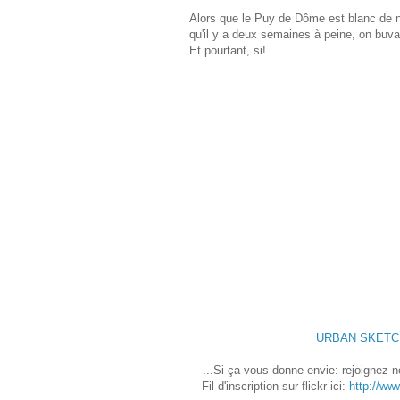
Alors que le Puy de Dôme est blanc de ne
qu'il y a deux semaines à peine, on buva
Et pourtant, si!
URBAN SKETCHE
...Si ça vous donne envie: rejoignez 
Fil d'inscription sur flickr ici:
http://ww