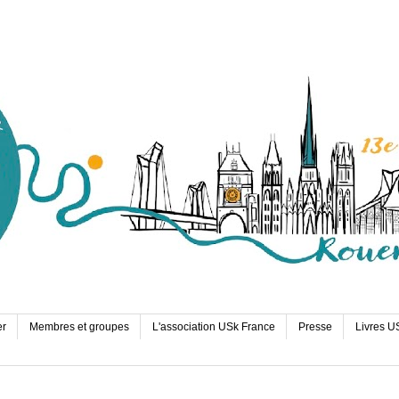
er
Membres et groupes
L'association USk France
Presse
Livres U