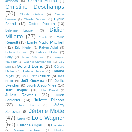
Charline Moreau
(7)
alminhas
(5)
Christine Deschamps
(70)
Claude Guillon
(4)
Claude
Cyrille
Hercent
(1)
Claude Quintric
(1)
Briand
(13)
Cédric Pochon
(13)
Didier
Delphine Laugier
(3)
Millotte
(77)
Emilie
Emdé
(1)
Emily Nudd Mitchell
Renault
(13)
(42)
Eric Nieder
(2)
Fabien Aubril
(5)
Fabien Denoel
(2)
Fabrice Holbé
(2)
Faby
(2)
Florian Afflerbach
(1)
François
Vaudour
(1)
Gabriel Campanario
(1)
Guy
Gérard Darris
(23)
Gérard
Moll
(1)
Hélène
Michel
(4)
Hélène Jégou
(3)
Zeyer
(8)
Jean Yves Sauze
(6)
Joss
Joël Guevara
(11)
Joëlle
Proof
(4)
Sketcher
(6)
Judith Alsop Miles
(14)
Julie Blaquie
(10)
Julie Dautel
(1)
Julien Revenu
(22)
Julien
Juliette Plisson
Schleiffer
(14)
(23)
Jérémy
June Pietra
(5)
Jérôme Motte
Soheylian
(8)
(47)
Lolo Wagner
Lapin
(5)
(60)
Ludivine Alligier
(10)
Luis Ruiz
(2)
Marine Jambeau
(3)
Martine