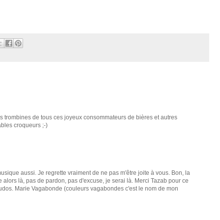
les trombines de tous ces joyeux consommateurs de bières et autres
bles croqueurs ;-)
usique aussi. Je regrette vraiment de ne pas m'être joite à vous. Bon, la
e alors là, pas de pardon, pas d'excuse, je serai là. Merci Tazab pour ce
pseudos. Marie Vagabonde (couleurs vagabondes c'est le nom de mon