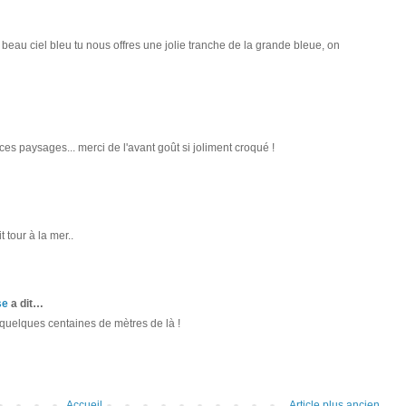
beau ciel bleu tu nous offres une jolie tranche de la grande bleue, on
ces paysages... merci de l'avant goût si joliment croqué !
t tour à la mer..
se
a dit…
à quelques centaines de mètres de là !
Accueil
Article plus ancien