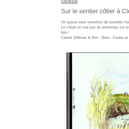
6.4.13
Sur le sentier côtier à C
On passe sans transition de journées fraî
Là c'était un vrai jour de printemps sur 
brio !
Carnet Stillman & Birn - Beta - Feutre et