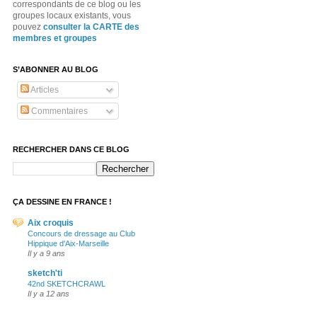
correspondants de ce blog ou les
groupes locaux existants, vous
pouvez
consulter la CARTE des
membres et groupes
S’ABONNER AU BLOG
Articles
Commentaires
RECHERCHER DANS CE BLOG
ÇA DESSINE EN FRANCE !
Aix croquis
Concours de dressage au Club
Hippique d'Aix-Marseille
Il y a 9 ans
sketch'ti
42nd SKETCHCRAWL
Il y a 12 ans