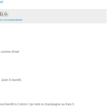
aq/
es correspondants
s comme d'hab'
Julie! À bientôt.
out bientôt à Cahors ! (je mets le champagne au frais !)