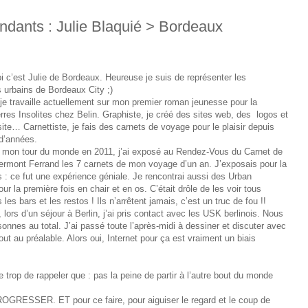
ndants : Julie Blaquié > Bordeaux
i c’est Julie de Bordeaux. Heureuse je suis de représenter les
 urbains de Bordeaux City ;)
e, je travaille actuellement sur mon premier roman jeunesse pour la
erres Insolites chez Belin. Graphiste, je créé des sites web, des logos et
site… Carnettiste, je fais des carnets de voyage pour le plaisir depuis
 d’années.
e mon tour du monde en 2011, j’ai exposé au Rendez-Vous du Carnet de
ermont Ferrand les 7 carnets de mon voyage d’un an. J’exposais pour la
s : ce fut une expérience géniale. Je rencontrai aussi des Urban
ur la première fois en chair et en os. C’était drôle de les voir tous
les bars et les restos ! Ils n’arrêtent jamais, c’est un truc de fou !!
ors d’un séjour à Berlin, j’ai pris contact avec les USK berlinois. Nous
sonnes au total. J’ai passé toute l’après-midi à dessiner et discuter avec
t au préalable. Alors oui, Internet pour ça est vraiment un biais
e trop de rappeler que : pas la peine de partir à l’autre bout du monde
e PROGRESSER. ET pour ce faire, pour aiguiser le regard et le coup de