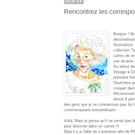
15.4.13
Rencontrez les correspo
Bonjour ! Mo
dessinateurs
Illustratric
collection T
cartes de vi
une dizaine
Au retour d
Voyage à Cl
première foi
Sketchers po
croquer dans 
Récemment, l
étions 8 per
des gens que je ne connaissais pas du tou
communautaire extraordinaire.
Voilà. Mais je pense qu’il ne serait pas d
pour dessiner dans un carnet !!!
Déjà il y a l’idée de s’entrainer afin d