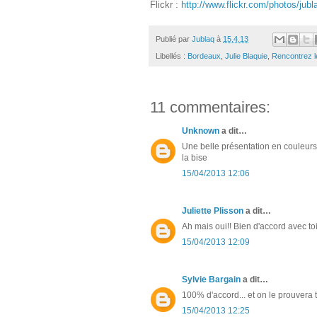
Flickr :
http://www.flickr.com/photos/jubl
Publié par
Jublaq
à
15.4.13
Libellés :
Bordeaux
,
Julie Blaquie
,
Rencontrez l
11 commentaires:
Unknown
a dit…
Une belle présentation en couleur
la bise
15/04/2013 12:06
Juliette Plisson
a dit…
Ah mais oui!! Bien d'accord avec toi 
15/04/2013 12:09
Sylvie Bargain
a dit…
100% d'accord... et on le prouvera t
15/04/2013 12:25