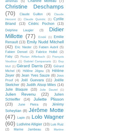
Charline Moreau
(7)
alminhas
(5)
Christine Deschamps
(70)
Claude Guillon
(4)
Claude
Cyrille
Hercent
(1)
Claude Quintric
(1)
Briand
(13)
Cédric Pochon
(13)
Didier
Delphine Laugier
(3)
Millotte
(77)
Emilie
Emdé
(1)
Emily Nudd Mitchell
Renault
(13)
(42)
Eric Nieder
(2)
Fabien Aubril
(5)
Fabien Denoel
(2)
Fabrice Holbé
(2)
Faby
(2)
Florian Afflerbach
(1)
François
Vaudour
(1)
Gabriel Campanario
(1)
Guy
Gérard Darris
(23)
Gérard
Moll
(1)
Hélène
Michel
(4)
Hélène Jégou
(3)
Zeyer
(8)
Jean Yves Sauze
(6)
Joss
Joël Guevara
(11)
Joëlle
Proof
(4)
Sketcher
(6)
Judith Alsop Miles
(14)
Julie Blaquie
(10)
Julie Dautel
(1)
Julien Revenu
(22)
Julien
Juliette Plisson
Schleiffer
(14)
(23)
Jérémy
June Pietra
(5)
Jérôme Motte
Soheylian
(8)
(47)
Lolo Wagner
Lapin
(5)
(60)
Ludivine Alligier
(10)
Luis Ruiz
(2)
Marine Jambeau
(3)
Martine