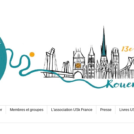
er
Membres et groupes
L'association USk France
Presse
Livres U