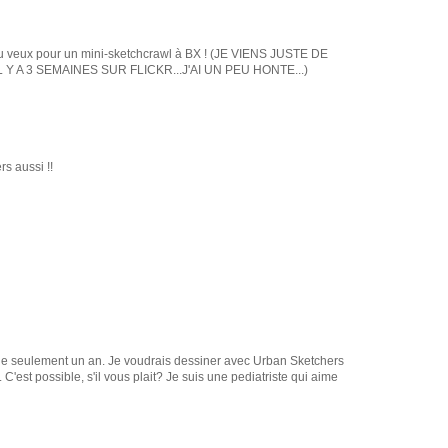
 tu veux pour un mini-sketchcrawl à BX ! (JE VIENS JUSTE DE
 A 3 SEMAINES SUR FLICKR...J'AI UN PEU HONTE...)
rs aussi !!
tudie seulement un an. Je voudrais dessiner avec Urban Sketchers
'est possible, s'il vous plait? Je suis une pediatriste qui aime