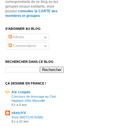
correspondants de ce blog ou les
groupes locaux existants, vous
pouvez
consulter la CARTE des
membres et groupes
S’ABONNER AU BLOG
Articles
Commentaires
RECHERCHER DANS CE BLOG
ÇA DESSINE EN FRANCE !
Aix croquis
Concours de dressage au Club
Hippique d'Aix-Marseille
Il y a 9 ans
sketch'ti
42nd SKETCHCRAWL
Il y a 12 ans