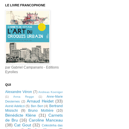
LE LIVRE FRANCOPHONE
par Gabriel Campanario - Editions
Eyrolles
QUI
Alexandre Véron
(7)
Andreas Koeniger
Anne-Marie
(1)
Anna Regge
(1)
Arnaud Heidet
(33)
Desternes
(2)
Bertrand
Astrid Adelizzi
(5)
Ben Bert
(4)
Misischi
(9)
Bruno Mollière
(10)
Bénédicte Klène
(31)
Carnets
de Bru
(16)
Caroline Manceau
(38)
Cat Gout
(32)
Celestinha das