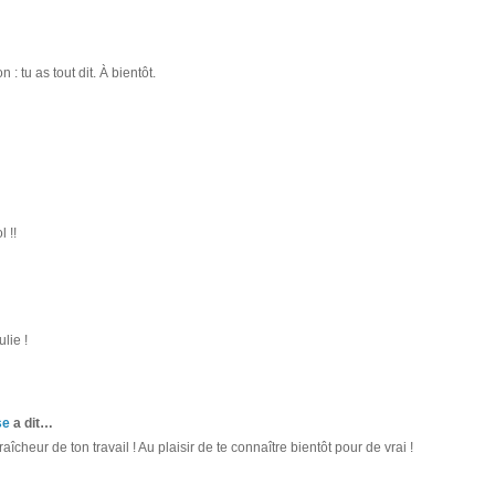
: tu as tout dit. À bientôt.
l !!
lie !
se
a dit…
raîcheur de ton travail ! Au plaisir de te connaître bientôt pour de vrai !