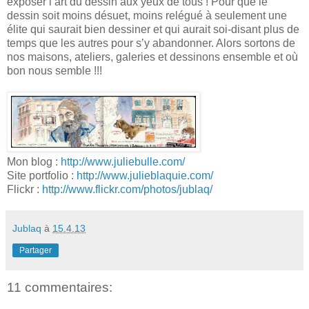
exposer l’art du dessin aux yeux de tous ! Pour que le
dessin soit moins désuet, moins relégué à seulement une
élite qui saurait bien dessiner et qui aurait soi-disant plus de
temps que les autres pour s’y abandonner. Alors sortons de
nos maisons, ateliers, galeries et dessinons ensemble et où
bon nous semble !!!
Mon blog :
http://www.juliebulle.com/
Site portfolio :
http://www.julieblaquie.com/
Flickr :
http://www.flickr.com/photos/jublaq/
Jublaq
à
15.4.13
Partager
11 commentaires: