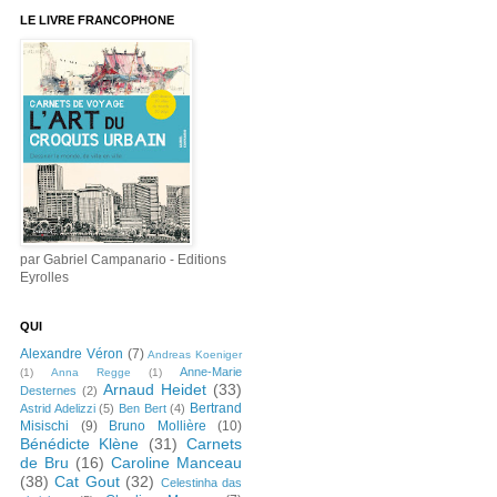
LE LIVRE FRANCOPHONE
par Gabriel Campanario - Editions
Eyrolles
QUI
Alexandre Véron
(7)
Andreas Koeniger
Anne-Marie
(1)
Anna Regge
(1)
Arnaud Heidet
(33)
Desternes
(2)
Bertrand
Astrid Adelizzi
(5)
Ben Bert
(4)
Misischi
(9)
Bruno Mollière
(10)
Bénédicte Klène
(31)
Carnets
de Bru
(16)
Caroline Manceau
(38)
Cat Gout
(32)
Celestinha das