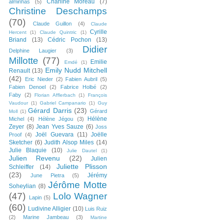
Charline Moreau
(7)
alminhas
(5)
Christine Deschamps
(70)
Claude Guillon
(4)
Claude
Cyrille
Hercent
(1)
Claude Quintric
(1)
Briand
(13)
Cédric Pochon
(13)
Didier
Delphine Laugier
(3)
Millotte
(77)
Emilie
Emdé
(1)
Emily Nudd Mitchell
Renault
(13)
(42)
Eric Nieder
(2)
Fabien Aubril
(5)
Fabien Denoel
(2)
Fabrice Holbé
(2)
Faby
(2)
Florian Afflerbach
(1)
François
Vaudour
(1)
Gabriel Campanario
(1)
Guy
Gérard Darris
(23)
Gérard
Moll
(1)
Hélène
Michel
(4)
Hélène Jégou
(3)
Zeyer
(8)
Jean Yves Sauze
(6)
Joss
Joël Guevara
(11)
Joëlle
Proof
(4)
Sketcher
(6)
Judith Alsop Miles
(14)
Julie Blaquie
(10)
Julie Dautel
(1)
Julien Revenu
(22)
Julien
Juliette Plisson
Schleiffer
(14)
(23)
Jérémy
June Pietra
(5)
Jérôme Motte
Soheylian
(8)
(47)
Lolo Wagner
Lapin
(5)
(60)
Ludivine Alligier
(10)
Luis Ruiz
(2)
Marine Jambeau
(3)
Martine