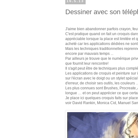
16.5.13
Dessiner avec son télép
J'aime bien abandonner parfois crayon, feu
C'est pratique quand on fait un croquis dans
appréciable lorsque la place est limitée et qu
acheté car les applications dédiées ne so
Mais les techniques traditionnelles reprennen
encore par mauvais temps ...
Par ailleurs je trouve que le numérique priv
que fournit leur rencontre!
Il s'agit peut être de techniques plus com
Les applications de croquis et peinture su
sur l'écran avec le doigt ou un stylet spécia
d'erreur, de choisir ses outils, les couleurs 
Les plus connues sont Brushes, Procreate, A
longue … et on peut apprécier ce que certai
Je place ici quelques croquis faits sur pl
voir David Rankin, Monica Cid, Manuel San P