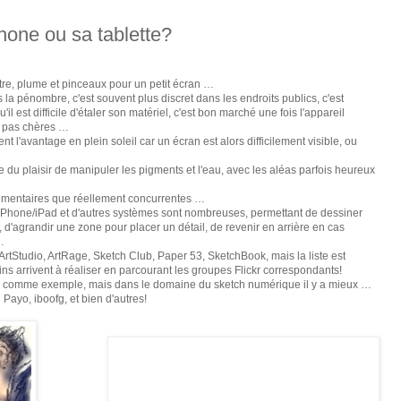
hone ou sa tablette?
tre, plume et pinceaux pour un petit écran …
 la pénombre, c'est souvent plus discret dans les endroits publics, c'est
'il est difficile d'étaler son matériel, c'est bon marché une fois l'appareil
nt pas chères …
t l'avantage en plein soleil car un écran est alors difficilement visible, ou
e du plaisir de manipuler les pigments et l'eau, avec les aléas parfois heureux
plémentaires que réellement concurrentes …
r iPhone/iPad et d'autres systèmes sont nombreuses, permettant de dessiner
l, d'agrandir une zone pour placer un détail, de revenir en arrière en cas
…
rtStudio, ArtRage, Sketch Club, Paper 53, SketchBook, mais la liste est
ns arrivent à réaliser en parcourant les groupes Flickr correspondants!
ace comme exemple, mais dans le domaine du sketch numérique il y a mieux …
ayo, iboofg, et bien d'autres!