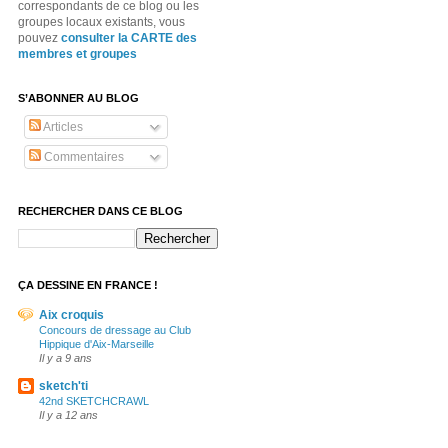
correspondants de ce blog ou les
groupes locaux existants, vous
pouvez
consulter la CARTE des
membres et groupes
S’ABONNER AU BLOG
Articles
Commentaires
RECHERCHER DANS CE BLOG
ÇA DESSINE EN FRANCE !
Aix croquis
Concours de dressage au Club
Hippique d'Aix-Marseille
Il y a 9 ans
sketch'ti
42nd SKETCHCRAWL
Il y a 12 ans