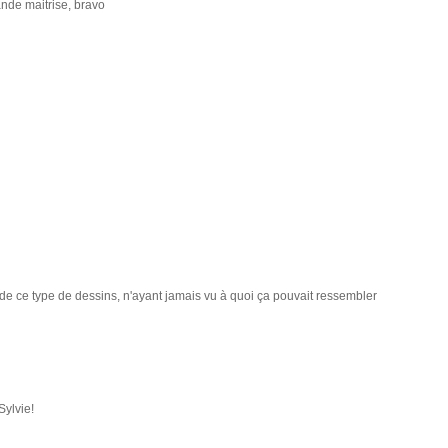
ande maitrise, bravo
e de ce type de dessins, n'ayant jamais vu à quoi ça pouvait ressembler
Sylvie!