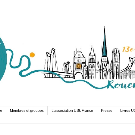
er
Membres et groupes
L'association USk France
Presse
Livres U