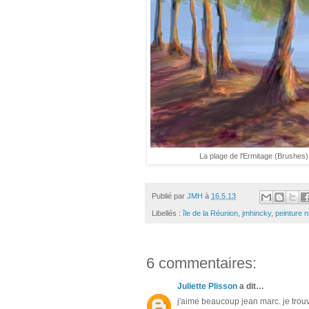
La plage de l'Ermitage (Brushes)
Publié par
JMH
à
16.5.13
Libellés :
île de la Réunion
,
jmhincky
,
peinture 
6 commentaires:
Juliette Plisson
a dit…
j'aime beaucoup jean marc. je trouve