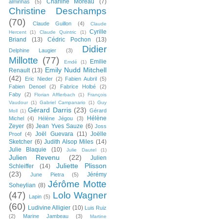
Charline Moreau
(7)
alminhas
(5)
Christine Deschamps
(70)
Claude Guillon
(4)
Claude
Cyrille
Hercent
(1)
Claude Quintric
(1)
Briand
(13)
Cédric Pochon
(13)
Didier
Delphine Laugier
(3)
Millotte
(77)
Emilie
Emdé
(1)
Emily Nudd Mitchell
Renault
(13)
(42)
Eric Nieder
(2)
Fabien Aubril
(5)
Fabien Denoel
(2)
Fabrice Holbé
(2)
Faby
(2)
Florian Afflerbach
(1)
François
Vaudour
(1)
Gabriel Campanario
(1)
Guy
Gérard Darris
(23)
Gérard
Moll
(1)
Hélène
Michel
(4)
Hélène Jégou
(3)
Zeyer
(8)
Jean Yves Sauze
(6)
Joss
Joël Guevara
(11)
Joëlle
Proof
(4)
Sketcher
(6)
Judith Alsop Miles
(14)
Julie Blaquie
(10)
Julie Dautel
(1)
Julien Revenu
(22)
Julien
Juliette Plisson
Schleiffer
(14)
(23)
Jérémy
June Pietra
(5)
Jérôme Motte
Soheylian
(8)
(47)
Lolo Wagner
Lapin
(5)
(60)
Ludivine Alligier
(10)
Luis Ruiz
(2)
Marine Jambeau
(3)
Martine