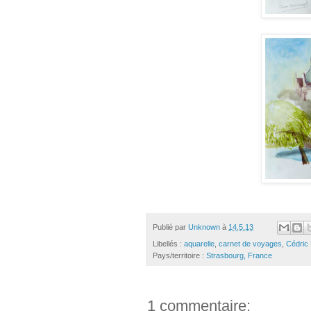
Publié par
Unknown
à
14.5.13
Libellés :
aquarelle
,
carnet de voyages
,
Cédric
Pays/territoire :
Strasbourg, France
1 commentaire: