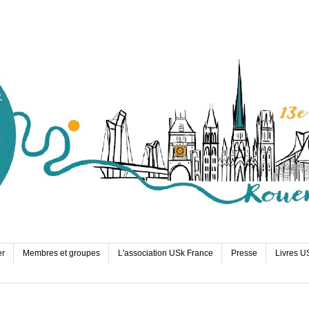
er
Membres et groupes
L'association USk France
Presse
Livres U