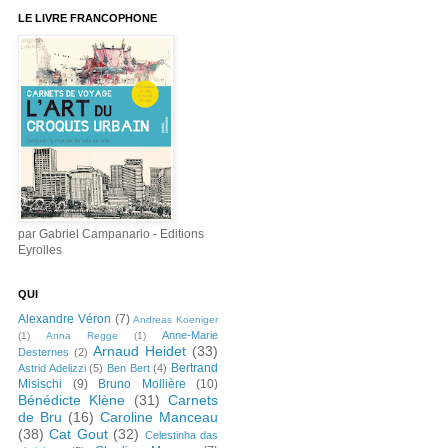
LE LIVRE FRANCOPHONE
par Gabriel Campanario - Editions
Eyrolles
QUI
Alexandre Véron
(7)
Andreas Koeniger
Anne-Marie
(1)
Anna Regge
(1)
Arnaud Heidet
(33)
Desternes
(2)
Bertrand
Astrid Adelizzi
(5)
Ben Bert
(4)
Misischi
(9)
Bruno Mollière
(10)
Bénédicte Klène
(31)
Carnets
de Bru
(16)
Caroline Manceau
(38)
Cat Gout
(32)
Celestinha das