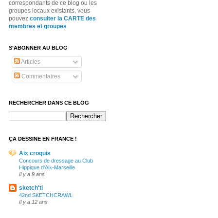
correspondants de ce blog ou les
groupes locaux existants, vous
pouvez
consulter la CARTE des
membres et groupes
S’ABONNER AU BLOG
Articles
Commentaires
RECHERCHER DANS CE BLOG
ÇA DESSINE EN FRANCE !
Aix croquis
Concours de dressage au Club
Hippique d'Aix-Marseille
Il y a 9 ans
sketch'ti
42nd SKETCHCRAWL
Il y a 12 ans