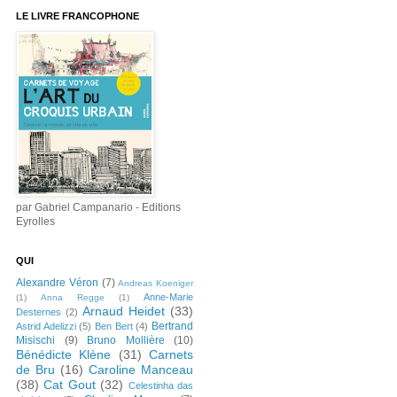
LE LIVRE FRANCOPHONE
par Gabriel Campanario - Editions
Eyrolles
QUI
Alexandre Véron
(7)
Andreas Koeniger
Anne-Marie
(1)
Anna Regge
(1)
Arnaud Heidet
(33)
Desternes
(2)
Bertrand
Astrid Adelizzi
(5)
Ben Bert
(4)
Misischi
(9)
Bruno Mollière
(10)
Bénédicte Klène
(31)
Carnets
de Bru
(16)
Caroline Manceau
(38)
Cat Gout
(32)
Celestinha das