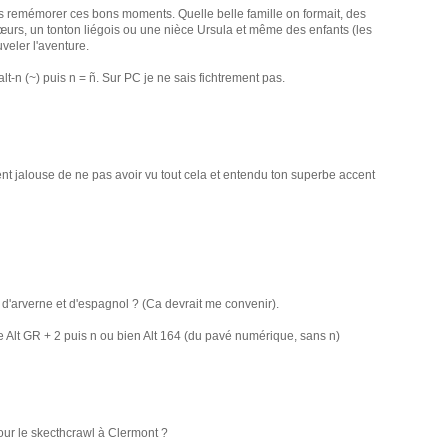
s remémorer ces bons moments. Quelle belle famille on formait, des
sœurs, un tonton liégois ou une nièce Ursula et même des enfants (les
eler l'aventure.
 alt-n (~) puis n = ñ. Sur PC je ne sais fichtrement pas.
t jalouse de ne pas avoir vu tout cela et entendu ton superbe accent
 d'arverne et d'espagnol ? (Ca devrait me convenir).
re Alt GR + 2 puis n ou bien Alt 164 (du pavé numérique, sans n)
our le skecthcrawl à Clermont ?