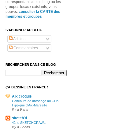
correspondants de ce blog ou les
groupes locaux existants, vous
pouvez
consulter la CARTE des
membres et groupes
S’ABONNER AU BLOG
Articles
Commentaires
RECHERCHER DANS CE BLOG
ÇA DESSINE EN FRANCE !
Aix croquis
Concours de dressage au Club
Hippique d'Aix-Marseille
Il y a 9 ans
sketch'ti
42nd SKETCHCRAWL
Il y a 12 ans