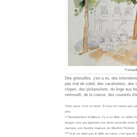
Tranquil
Des gribouilles, y'en a eu, des kilomètre
pas mal de soleil, des cacahuètes, des 
clopes, des pickpockets, du linge aux fe
vermouth, de la crasse, des courants d'a
*Una cana, c'est un demi. Si vous ne saviez pas ça,
peu.
** Normalement d'ailleurs, il y a un tilde, ce drôle
langue rose qui apparait une demi seconde entre l
manque une facette majeure du Mystère Féminin.
*** Si je ne mets pas le tilde sur cana, c'est que j