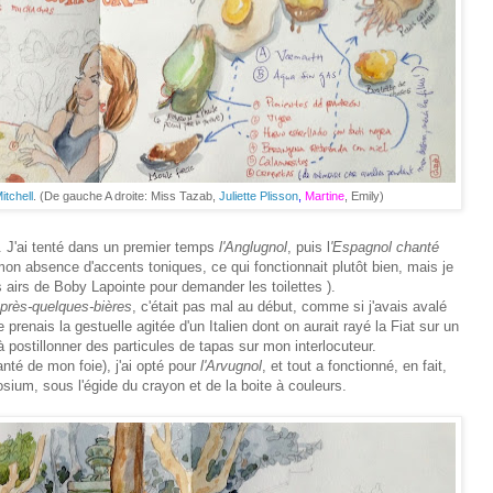
itchell
. (De gauche A droite: Miss Tazab,
Juliette Plisson
,
Martine
, Emily)
t. J'ai tenté dans un premier temps
l'Anglugnol
, puis l
'Espagnol chanté
mon absence d'accents toniques, ce qui fonctionnait plutôt bien, mais je
 airs de Boby Lapointe pour demander les toilettes ).
après-quelques-bières
, c'était pas mal au début, comme si j'avais avalé
prenais la gestuelle agitée d'un Italien dont on aurait rayé la Fiat sur un
à postillonner des particules de tapas sur mon interlocuteur.
nté de mon foie), j'ai opté pour
l'Arvugnol
, et tout a fonctionné, en fait,
ium, sous l'égide du crayon et de la boite à couleurs.