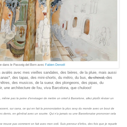
le dans le Passeig del Born avec
Fabien Denoël
s avalés avec mes vieilles sandales, des bières, de la pluie, mais aussi
canas*, des tapas, des mini-shorts, du métro, du bus,
du cheval,
des
nêtres, des musicos, de la sueur, des plongeons, des pipas, du
ir, une architecture de fou, viva Barcelona, que chulooo!
 même pas la peine d'envisager de mettre un orteil à Barcelone, allez plutôt réviser un
 d'accent, sur cana, ce qui en fait la prononciation la plus sexy du monde avec un bout de
es dents, en général avec un sourire. Qui n'a jamais vu une Barcelonaise prononcer cela
e ne trouve pas comment on fait avec mon ordi. Suis preneur d'infos, des fois que je reparle