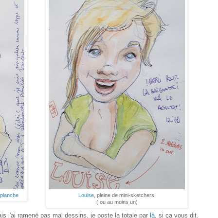
planche
Louise
, pleine de mini-sketchers.
( ou au moins un)
ais j'ai ramené pas mal dessins, je poste la totale par
là
, si ça vous dit.