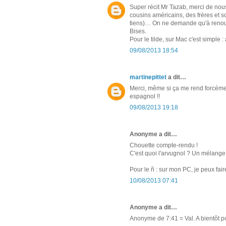
Super récit Mr Tazab, merci de nou
cousins américains, des frères et 
tiens)… On ne demande qu'à renouv
Bises.
Pour le tilde, sur Mac c'est simple :
09/08/2013 18:54
martinepittet
a dit…
Merci, même si ça me rend forcémen
espagnol !!
09/08/2013 19:18
Anonyme a dit…
Chouette compte-rendu !
C'est quoi l'arvugnol ? Un mélange
Pour le ñ : sur mon PC, je peux fai
10/08/2013 07:41
Anonyme a dit…
Anonyme de 7:41 = Val. A bientôt p