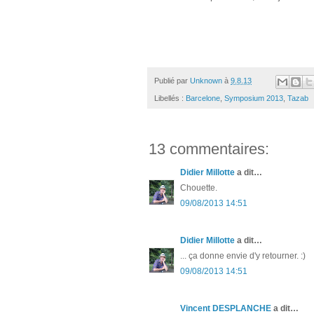
Publié par
Unknown
à
9.8.13
Libellés :
Barcelone
,
Symposium 2013
,
Tazab
13 commentaires:
Didier Millotte
a dit…
Chouette.
09/08/2013 14:51
Didier Millotte
a dit…
... ça donne envie d'y retourner. :)
09/08/2013 14:51
Vincent DESPLANCHE
a dit…