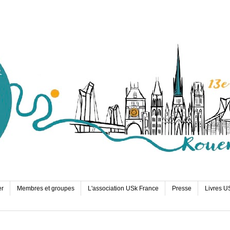
er
Membres et groupes
L'association USk France
Presse
Livres U