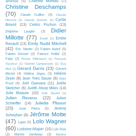
Charline Moreau
(7)
alminhas
(5)
Christine Deschamps
(70)
Claude Guillon
(4)
Claude
Cyrille
Hercent
(1)
Claude Quintric
(1)
Briand
(13)
Cédric Pochon
(13)
Didier
Delphine Laugier
(3)
Millotte
(77)
Emilie
Emdé
(1)
Emily Nudd Mitchell
Renault
(13)
(42)
Eric Nieder
(2)
Fabien Aubril
(5)
Fabien Denoel
(2)
Fabrice Holbé
(2)
Faby
(2)
Florian Afflerbach
(1)
François
Vaudour
(1)
Gabriel Campanario
(1)
Guy
Gérard Darris
(23)
Gérard
Moll
(1)
Hélène
Michel
(4)
Hélène Jégou
(3)
Zeyer
(8)
Jean Yves Sauze
(6)
Joss
Joël Guevara
(11)
Joëlle
Proof
(4)
Sketcher
(6)
Judith Alsop Miles
(14)
Julie Blaquie
(10)
Julie Dautel
(1)
Julien Revenu
(22)
Julien
Juliette Plisson
Schleiffer
(14)
(23)
Jérémy
June Pietra
(5)
Jérôme Motte
Soheylian
(8)
(47)
Lolo Wagner
Lapin
(5)
(60)
Ludivine Alligier
(10)
Luis Ruiz
(2)
Marine Jambeau
(3)
Martine