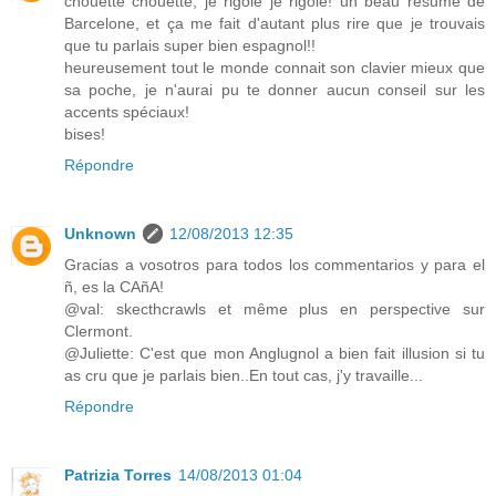
chouette chouette, je rigole je rigole! un beau résumé de
Barcelone, et ça me fait d'autant plus rire que je trouvais
que tu parlais super bien espagnol!!
heureusement tout le monde connait son clavier mieux que
sa poche, je n'aurai pu te donner aucun conseil sur les
accents spéciaux!
bises!
Répondre
Unknown
12/08/2013 12:35
Gracias a vosotros para todos los commentarios y para el
ñ, es la CAñA!
@val: skecthcrawls et même plus en perspective sur
Clermont.
@Juliette: C'est que mon Anglugnol a bien fait illusion si tu
as cru que je parlais bien..En tout cas, j'y travaille...
Répondre
Patrizia Torres
14/08/2013 01:04