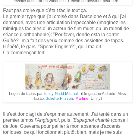
réveille aussi tôt en vacances. L'envie de dessiner peut être...
Faut pas croire que c'était facile tout ça.
Le premier type que j'ai croisé dans Barcelone et à qui j'ai
demandé, avec une articulation impeccable (imaginez les
mimiques faciales d'un acteur de film muet, ou un ralenti de
séance d'orthophonie): "Por favor, donde esta la carrer
Guifré?" m'a fait des yeux comme des assiettes de tapas.
Hébété, le gars. "Speak English?", qu'il ma dit.
Ca commençait fort.
Leçon de tapas par
Emily Nudd Mitchell
. (De gauche A droite: Miss
Tazab,
Juliette Plisson
,
Martine
, Emily)
Il s'est donc agi de s'exprimer autrement. J'ai tenté dans un
premier temps
l'Anglugnol
, puis l
'Espagnol chanté
(conseil
de Joel Guevarra pour pallier à mon absence d'accents
toniques, ce qui fonctionnait plutôt bien, mais je me suis