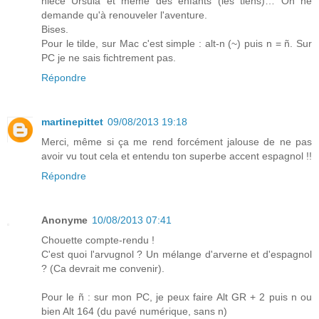
nièce Ursula et même des enfants (les tiens)… On ne
demande qu'à renouveler l'aventure.
Bises.
Pour le tilde, sur Mac c'est simple : alt-n (~) puis n = ñ. Sur
PC je ne sais fichtrement pas.
Répondre
martinepittet
09/08/2013 19:18
Merci, même si ça me rend forcément jalouse de ne pas
avoir vu tout cela et entendu ton superbe accent espagnol !!
Répondre
Anonyme
10/08/2013 07:41
Chouette compte-rendu !
C'est quoi l'arvugnol ? Un mélange d'arverne et d'espagnol
? (Ca devrait me convenir).
Pour le ñ : sur mon PC, je peux faire Alt GR + 2 puis n ou
bien Alt 164 (du pavé numérique, sans n)