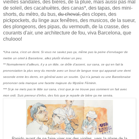
vieilles sandales, des bières, de la pluie, mais aussi pas mal
de soleil, des cacahuètes, des canas*, des tapas, des mini-
shorts, du métro, du bus,
du cheval,
des clopes, des
pickpockets, du linge aux fenêtres, des musicos, de la sueur,
des plongeons, des pipas, du vermouth, de la crasse, des
courants d'air, une architecture de fou, viva Barcelona, que
chulooo!
*Una cana, c'est un demi. Si vous ne saviez pas ça, même pas la peine d'envisager de
mettre un orteil à Barcelone, allez plutôt réviser un peu.
** Normalement d'ailleurs, il y a un tilde, ce drôle d'accent, sur cana, ce qui en fait la
prononciation la plus sexy du monde avec un bout de langue rose qui apparait une demi
seconde entre les dents, en général avec un sourire. Qui n'a jamais vu une Barcelonaise
prononcer cela manque une facette majeure du Mystère Féminin.
*** Si je ne mets pas le tilde sur cana, c'est que je ne trouve pas comment on fait avec
mon ordi. Suis preneur d'infos, des fois que je reparle de bière ça me servira.
Rapido avant de se faire virer par des vigiles, vers la plage de la