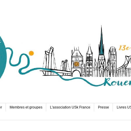
er
Membres et groupes
L'association USk France
Presse
Livres U