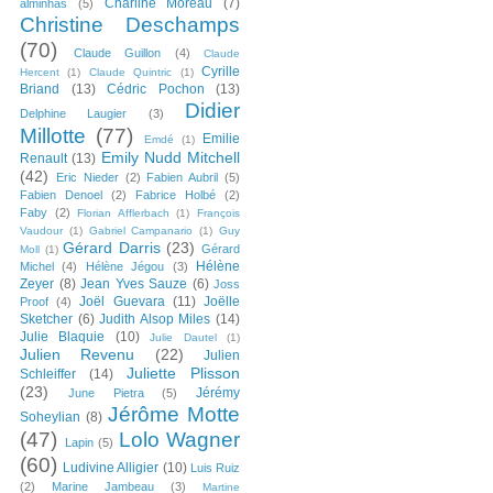
Charline Moreau
(7)
alminhas
(5)
Christine Deschamps
(70)
Claude Guillon
(4)
Claude
Cyrille
Hercent
(1)
Claude Quintric
(1)
Briand
(13)
Cédric Pochon
(13)
Didier
Delphine Laugier
(3)
Millotte
(77)
Emilie
Emdé
(1)
Emily Nudd Mitchell
Renault
(13)
(42)
Eric Nieder
(2)
Fabien Aubril
(5)
Fabien Denoel
(2)
Fabrice Holbé
(2)
Faby
(2)
Florian Afflerbach
(1)
François
Vaudour
(1)
Gabriel Campanario
(1)
Guy
Gérard Darris
(23)
Gérard
Moll
(1)
Hélène
Michel
(4)
Hélène Jégou
(3)
Zeyer
(8)
Jean Yves Sauze
(6)
Joss
Joël Guevara
(11)
Joëlle
Proof
(4)
Sketcher
(6)
Judith Alsop Miles
(14)
Julie Blaquie
(10)
Julie Dautel
(1)
Julien Revenu
(22)
Julien
Juliette Plisson
Schleiffer
(14)
(23)
Jérémy
June Pietra
(5)
Jérôme Motte
Soheylian
(8)
(47)
Lolo Wagner
Lapin
(5)
(60)
Ludivine Alligier
(10)
Luis Ruiz
(2)
Marine Jambeau
(3)
Martine