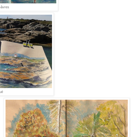
Gâvres
ué