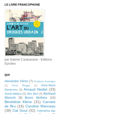
LE LIVRE FRANCOPHONE
par Gabriel Campanario - Editions
Eyrolles
QUI
Alexandre Véron
(7)
Andreas Koeniger
Anne-Marie
(1)
Anna Regge
(1)
Arnaud Heidet
(33)
Desternes
(2)
Bertrand
Astrid Adelizzi
(5)
Ben Bert
(4)
Misischi
(9)
Bruno Mollière
(10)
Bénédicte Klène
(31)
Carnets
de Bru
(16)
Caroline Manceau
(38)
Cat Gout
(32)
Celestinha das