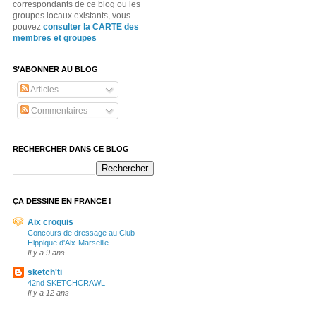
correspondants de ce blog ou les
groupes locaux existants, vous
pouvez
consulter la CARTE des
membres et groupes
S’ABONNER AU BLOG
Articles
Commentaires
RECHERCHER DANS CE BLOG
ÇA DESSINE EN FRANCE !
Aix croquis
Concours de dressage au Club
Hippique d'Aix-Marseille
Il y a 9 ans
sketch'ti
42nd SKETCHCRAWL
Il y a 12 ans