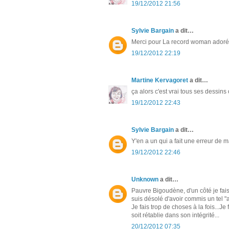
19/12/2012 21:56
Sylvie Bargain
a dit…
Merci pour La record woman adoré
19/12/2012 22:19
Martine Kervagoret
a dit…
ça alors c'est vrai tous ses dessins
19/12/2012 22:43
Sylvie Bargain
a dit…
Y'en a un qui a fait une erreur de 
19/12/2012 22:46
Unknown
a dit…
Pauvre Bigoudène, d'un côté je fais u
suis désolé d'avoir commis un tel "a
Je fais trop de choses à la fois...J
soit rétablie dans son intégrité...
20/12/2012 07:35