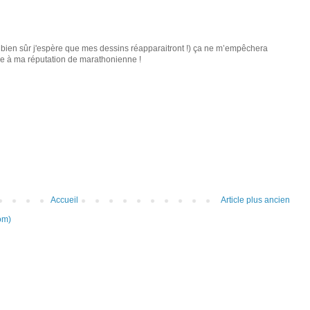
i bien sûr j'espère que mes dessins réapparaitront !) ça ne m’empêchera
dèle à ma réputation de marathonienne !
Accueil
Article plus ancien
om)