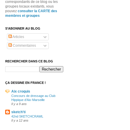
correspondants de ce blog ou les
groupes locaux existants, vous
pouvez
consulter la CARTE des
membres et groupes
S’ABONNER AU BLOG
Articles
Commentaires
RECHERCHER DANS CE BLOG
ÇA DESSINE EN FRANCE !
Aix croquis
Concours de dressage au Club
Hippique d'Aix-Marseille
Il y a 9 ans
sketch'ti
42nd SKETCHCRAWL
Il y a 12 ans