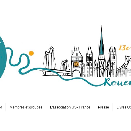
er
Membres et groupes
L'association USk France
Presse
Livres U