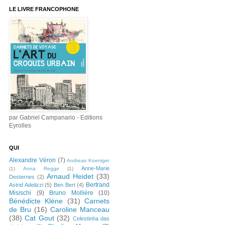
LE LIVRE FRANCOPHONE
par Gabriel Campanario - Editions
Eyrolles
QUI
Alexandre Véron
(7)
Andreas Koeniger
Anne-Marie
(1)
Anna Regge
(1)
Arnaud Heidet
(33)
Desternes
(2)
Bertrand
Astrid Adelizzi
(5)
Ben Bert
(4)
Misischi
(9)
Bruno Mollière
(10)
Bénédicte Klène
(31)
Carnets
de Bru
(16)
Caroline Manceau
(38)
Cat Gout
(32)
Celestinha das