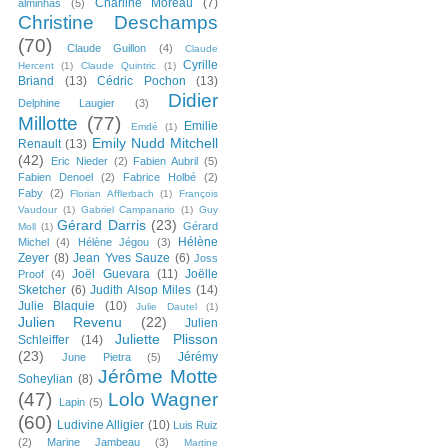
Charline Moreau
(7)
alminhas
(5)
Christine Deschamps
(70)
Claude Guillon
(4)
Claude
Cyrille
Hercent
(1)
Claude Quintric
(1)
Briand
(13)
Cédric Pochon
(13)
Didier
Delphine Laugier
(3)
Millotte
(77)
Emilie
Emdé
(1)
Emily Nudd Mitchell
Renault
(13)
(42)
Eric Nieder
(2)
Fabien Aubril
(5)
Fabien Denoel
(2)
Fabrice Holbé
(2)
Faby
(2)
Florian Afflerbach
(1)
François
Vaudour
(1)
Gabriel Campanario
(1)
Guy
Gérard Darris
(23)
Gérard
Moll
(1)
Hélène
Michel
(4)
Hélène Jégou
(3)
Zeyer
(8)
Jean Yves Sauze
(6)
Joss
Joël Guevara
(11)
Joëlle
Proof
(4)
Sketcher
(6)
Judith Alsop Miles
(14)
Julie Blaquie
(10)
Julie Dautel
(1)
Julien Revenu
(22)
Julien
Juliette Plisson
Schleiffer
(14)
(23)
Jérémy
June Pietra
(5)
Jérôme Motte
Soheylian
(8)
(47)
Lolo Wagner
Lapin
(5)
(60)
Ludivine Alligier
(10)
Luis Ruiz
(2)
Marine Jambeau
(3)
Martine