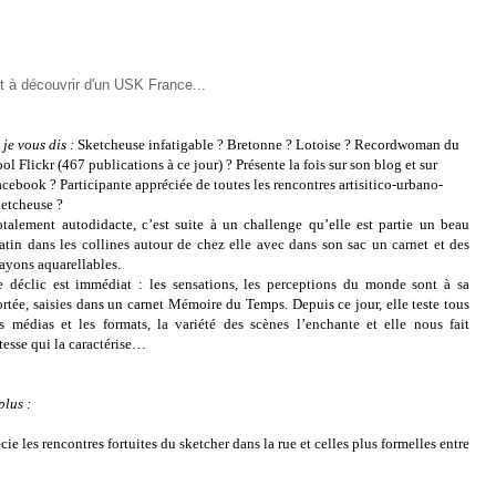
it à découvrir d'un USK France...
 je vous dis :
Sketcheuse infatigable ? Bretonne ? Lotoise ? Recordwoman du
ol Flickr (467 publications à ce jour) ? Présente la fois sur son blog et sur
cebook ? Participante appréciée de toutes les rencontres artisitico-urbano-
ketcheuse ?
otalement autodidacte, c’est suite à un challenge qu’elle est partie un beau
atin dans les collines autour de chez elle avec dans son sac un carnet et des
rayons aquarellables.
e déclic est immédiat : les sensations, les perceptions du monde sont à sa
ortée, saisies dans un carnet Mémoire du Temps. Depuis ce jour, elle teste tous
es médias et les formats, la variété des scènes l’enchante et elle nous fait
tesse qui la caractérise…
lus :
ie les rencontres fortuites du sketcher dans la rue et celles plus formelles entre