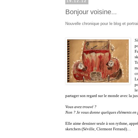
19.12.12
Bonjour voisine...
Nouvelle chronique pour le blog et portra
Si
po
Fa
s
T
m
c
L
p
l
partager son regard sur le monde avec la jus
Vous avez trouvé ?
Non ? Je vous donne quelques éléments en p
Elle aime dessiner seule à son rythme, appréc
sketchers (Séville, Clermont Ferrand)…