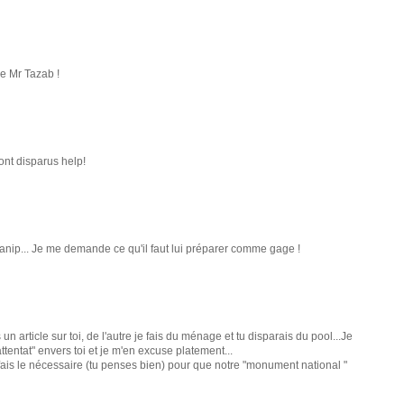
e Mr Tazab !
 ont disparus help!
manip... Je me demande ce qu'il faut lui préparer comme gage !
n article sur toi, de l'autre je fais du ménage et tu disparais du pool...Je
ttentat" envers toi et je m'en excuse platement...
e fais le nécessaire (tu penses bien) pour que notre "monument national "