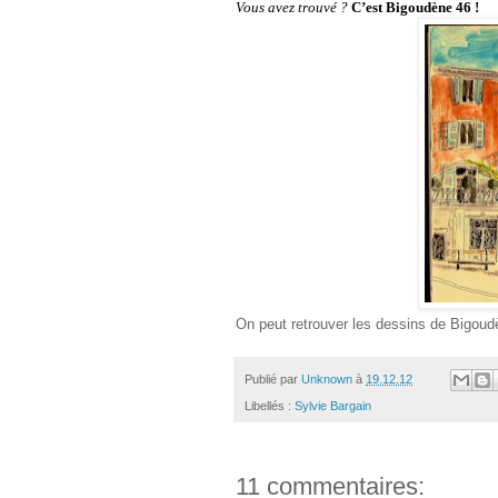
Vous avez trouvé ?
C’est Bigoudène 46 !
On peut retrouver les dessins de Bigoud
Publié par
Unknown
à
19.12.12
Libellés :
Sylvie Bargain
11 commentaires: