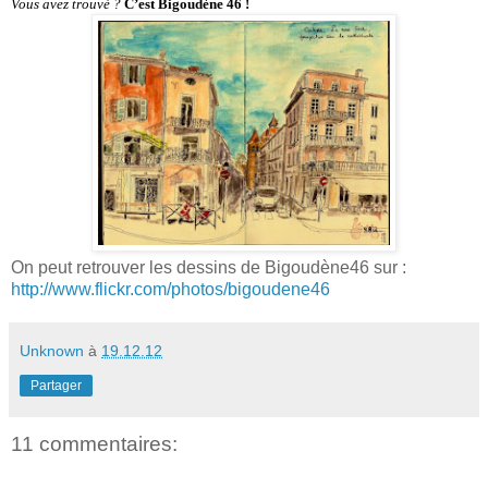
Vous avez trouvé ?
C’est Bigoudène 46 !
On peut retrouver les dessins de Bigoudène46 sur :
http://www.flickr.com/photos/bigoudene46
Unknown
à
19.12.12
Partager
11 commentaires: