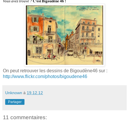
Vous avez trouvé ?
C’est Bigoudène 46 !
On peut retrouver les dessins de Bigoudène46 sur :
http://www.flickr.com/photos/bigoudene46
Unknown
à
19.12.12
Partager
11 commentaires: